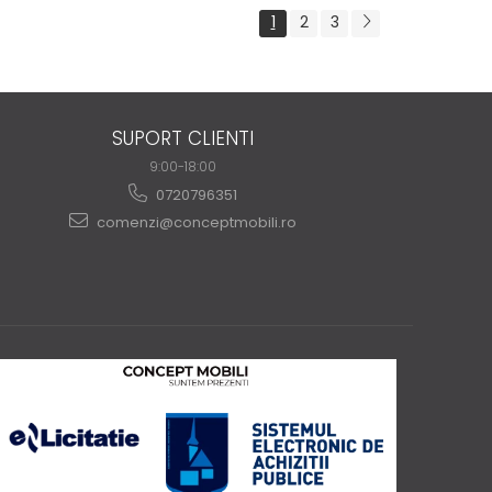
1
2
3
SUPORT CLIENTI
9:00-18:00
0720796351
comenzi@conceptmobili.ro