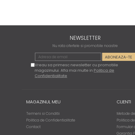
NEWSLETTER
Nu rata ofertele si promotiile noastre
Vreau sa primesc newsletter cu promotiile
magazinului. Afla mai multe in
Politica de
Confidentialitate
MAGAZINUL MEU
CLIENTI
Termeni si Conditii
Metode de
Politica de Confidentialitate
Politica d
Contact
Formular d
Garantia 