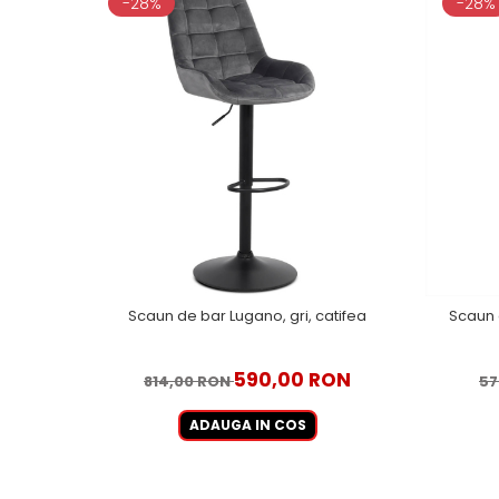
-28%
-28%
Scaun de bar Lugano, gri, catifea
Scaun 
590,00 RON
814,00 RON
57
ADAUGA IN COS