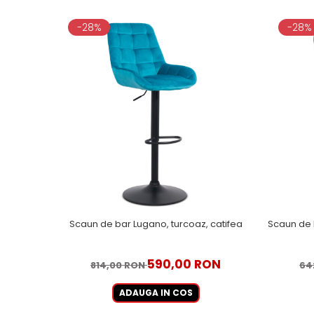
-28%
-28%
Scaun de bar Lugano, turcoaz, catifea
Scaun de 
590,00 RON
814,00 RON
64
ADAUGA IN COS