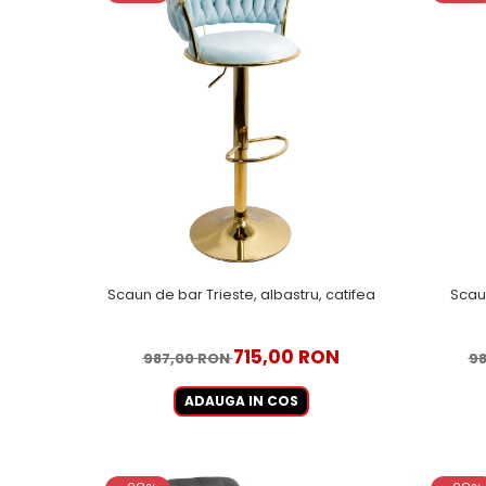
Scaun de bar Trieste, albastru, catifea
Scaun
715,00 RON
987,00 RON
9
ADAUGA IN COS