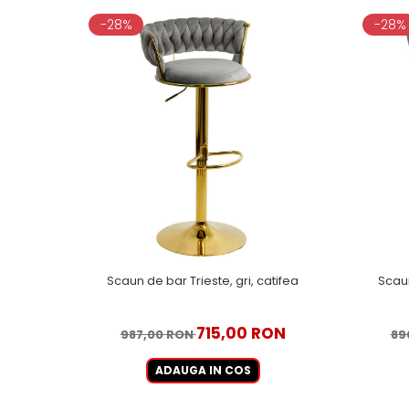
-28%
-28%
Scaun de bar Trieste, gri, catifea
Scaun
715,00 RON
987,00 RON
89
ADAUGA IN COS