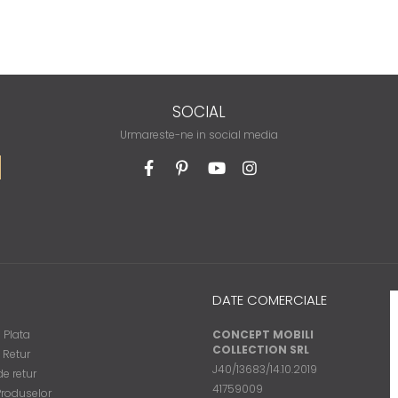
SOCIAL
Urmareste-ne in social media
DATE COMERCIALE
 Plata
CONCEPT MOBILI
COLLECTION SRL
e Retur
J40/13683/14.10.2019
e retur
41759009
Produselor