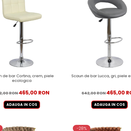
 de bar Cortina, crem, piele
Scaun de bar Lucca, gri, piele 
ecologica
465,00 RON
465,00 R
2,00 RON
642,00 RON
ADAUGA IN COS
ADAUGA IN COS
-28%