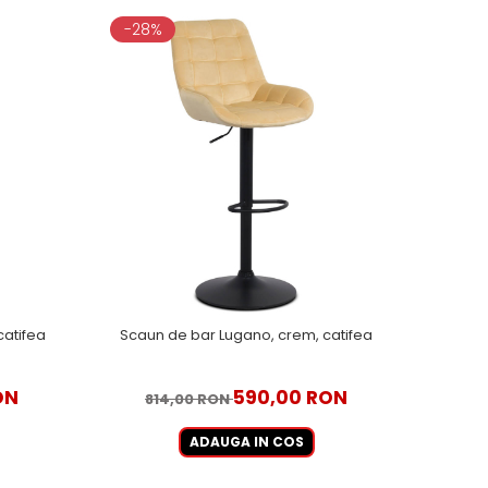
-28%
catifea
Scaun de bar Lugano, crem, catifea
ON
590,00 RON
814,00 RON
ADAUGA IN COS