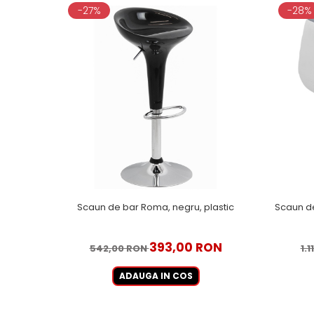
-27%
-28%
Scaun de bar Roma, negru, plastic
Scaun de
393,00 RON
542,00 RON
1.
ADAUGA IN COS