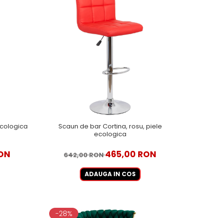
ecologica
Scaun de bar Cortina, rosu, piele
ecologica
ON
465,00 RON
642,00 RON
ADAUGA IN COS
-28%