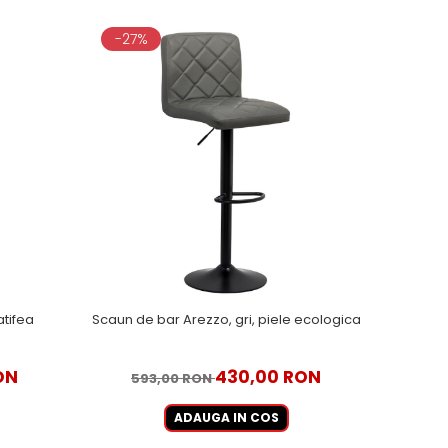
-27%
atifea
Scaun de bar Arezzo, gri, piele ecologica
ON
430,00 RON
593,00 RON
ADAUGA IN COS