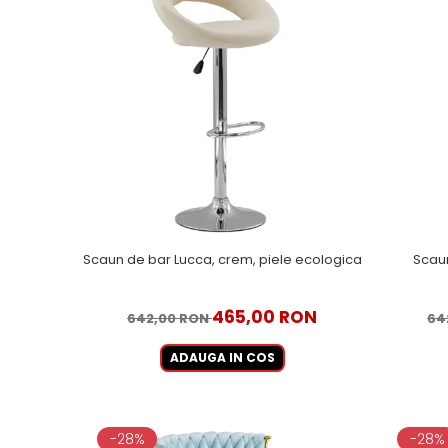
Scaun de bar Lucca, crem, piele ecologica
Scaun
465,00 RON
642,00 RON
64
ADAUGA IN COS
-28%
-28%