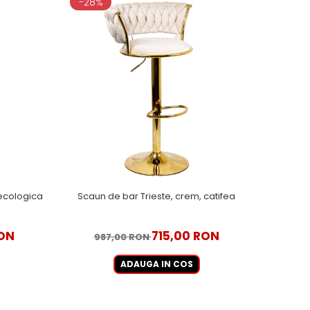
-28%
 ecologica
Scaun de bar Trieste, crem, catifea
ON
715,00 RON
987,00 RON
ADAUGA IN COS