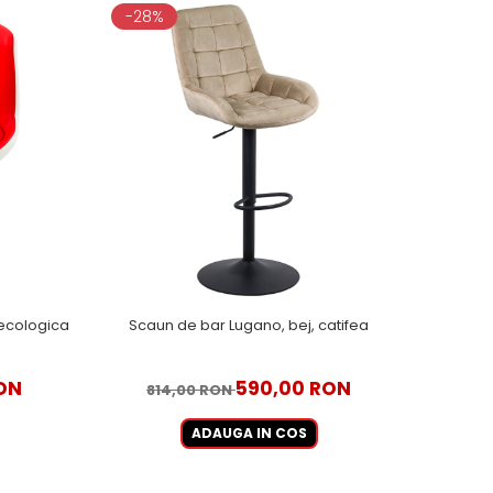
-28%
 ecologica
Scaun de bar Lugano, bej, catifea
ON
590,00 RON
814,00 RON
ADAUGA IN COS