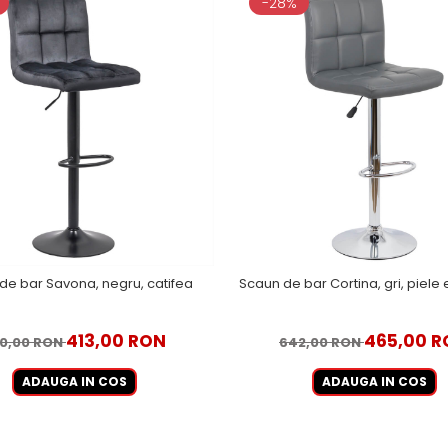
-28%
de bar Savona, negru, catifea
Scaun de bar Cortina, gri, piele
413,00 RON
465,00 R
0,00 RON
642,00 RON
ADAUGA IN COS
ADAUGA IN COS