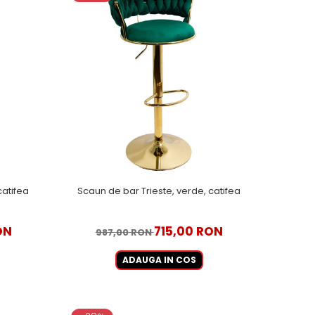
catifea
Scaun de bar Trieste, verde, catifea
ON
715,00 RON
987,00 RON
ADAUGA IN COS