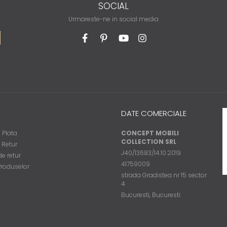
SOCIAL
Urmareste-ne in social media
DATE COMERCIALE
 Plata
CONCEPT MOBILI
COLLECTION SRL
e Retur
J40/13683/14.10.2019
e retur
41759009
Produselor
strada Gradistea nr 15 sector
4
Bucuresti, Bucuresti