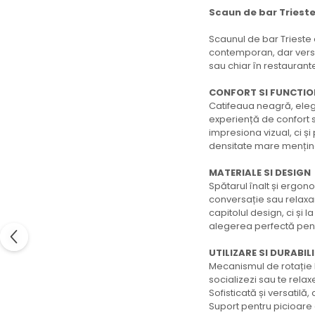
Scaun de bar Trieste
Scaunul de bar Trieste 
contemporan, dar versat
sau chiar în restaurant
CONFORT SI FUNCTIO
Catifeaua neagră, eleg
experiență de confort s
impresiona vizual, ci ș
densitate mare menține 
MATERIALE SI DESIGN
Spătarul înalt și ergon
conversație sau relaxar
capitolul design, ci și l
alegerea perfectă pent
UTILIZARE SI DURABIL
Mecanismul de rotație l
socializezi sau te relax
Sofisticată și versatilă
Suport pentru picioare a