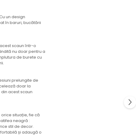
. Cu un design
t în baruri, bucătării
acest scaun într-o
ândită nu doar pentru a
Umplutura de burete cu
ii.
esiuni prelungite de
xcelează doar la
ce din acest scaun
rice situație, fie că
catifea neagră :
ice stil de decor.
nfortabilă și adaugă o