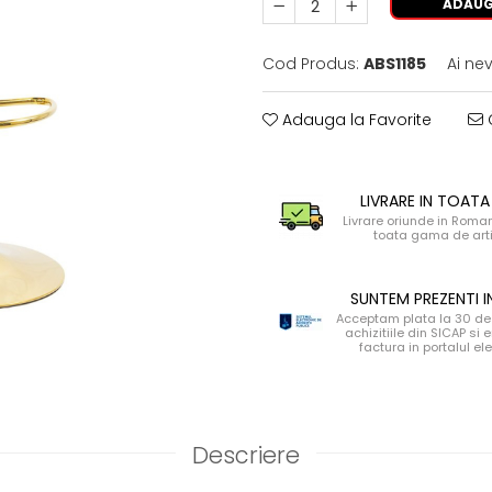
ADAUG
Cod Produs:
ABS1185
Ai ne
Adauga la Favorite
C
LIVRARE IN TOATA
Livrare oriunde in Roma
toata gama de art
SUNTEM PREZENTI I
Acceptam plata la 30 de 
achizitiile din SICAP si
factura in portalul el
Descriere