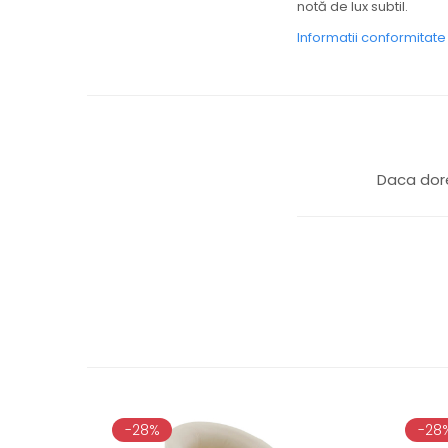
notă de lux subtil.
Informatii conformitat
Daca dore
-28%
-28