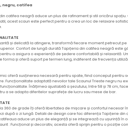
, negru, catifea
din catifea neagră aduce un plus de rafinament și stil oricărui spațiu
il, acest scaun este perfect pentru a crea un loc de relaxare sofistica
e.
NALITATE
antă și delicată la atingere, transformă fiecare moment petrecut pe 
uperior. Confort de lungă durată Tapițeria din catifea neagră este g
i pentru a asigura o experiență de ședere confortabilă și relaxantă. 
forma și oferă suport pe termen lung, indiferent de frecvența utilizăr
omic oferă susținerea necesară pentru spate, fiind conceput pentru s
e. Funcționalitate adaptată nevoilor tale Scaunul Trieste negru nu e
a funcționalitate. Înălțimea ajustabilă a șezutului, între 58 și 78 cm, fa
ru a se adapta diferitelor suprafețe de lucru sau mese de bar.
ITATE
a 360 de grade îți oferă libertatea de mișcare și confortul necesar în o
ezi după o zi lungă. Detalii de design care fac diferența Tapițerie din 
, catifeaua aduce un plus de eleganță și se integrează cu ușurință în or
urit : Funcțional și decorativ, acesta oferă sprijin pentru o poziție co