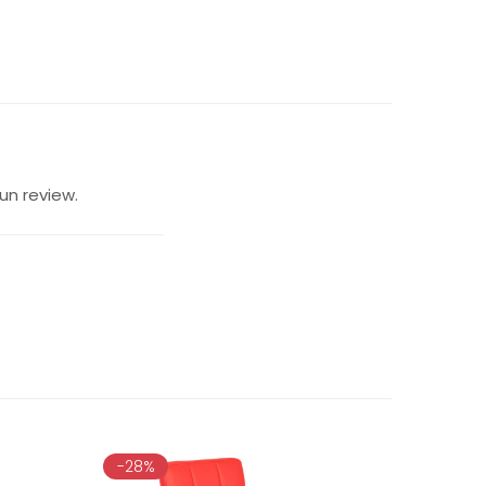
un review.
-28%
-28%