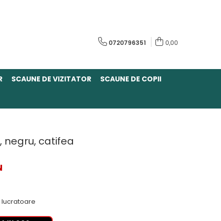
0720796351
0,00
R
SCAUNE DE VIZITATOR
SCAUNE DE COPII
, negru, catifea
N
 lucratoare