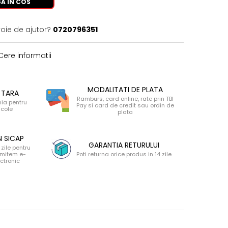
A IN COS
voie de ajutor?
0720796351
ere informatii
MODALITATI DE PLATA
 TARA
Ramburs, card online, rate prin TBI
nia pentru
Pay si card de credit sau ordin de
icole
plata
N SICAP
GARANTIA RETURULUI
zile pentru
 emitem e-
Poti returna orice produs in 14 zile
ectronic