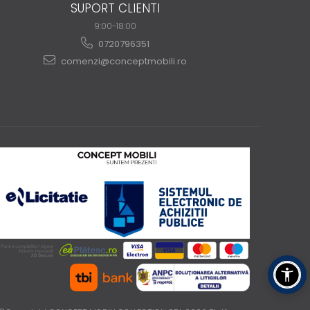
SUPORT CLIENTI
9:00-18:00
0720796351
comenzi@conceptmobili.ro