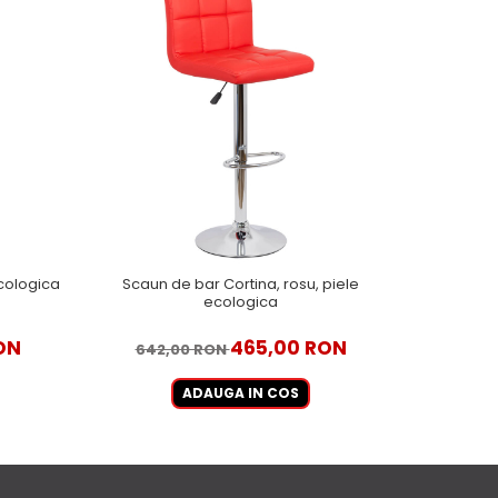
ecologica
Scaun de bar Cortina, rosu, piele
Scaun de 
ecologica
ON
465,00 RON
642,00 RON
987
ADAUGA IN COS