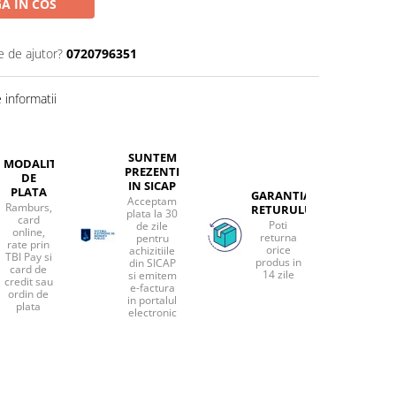
A IN COS
e de ajutor?
0720796351
informatii
SUNTEM
MODALITATI
PREZENTI
DE
IN SICAP
PLATA
GARANTIA
Acceptam
Ramburs,
RETURULUI
plata la 30
card
Poti
de zile
online,
returna
pentru
rate prin
orice
achizitiile
TBI Pay si
produs in
din SICAP
card de
14 zile
si emitem
credit sau
e-factura
ordin de
in portalul
plata
electronic