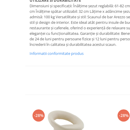
UTILIZARE SI DURABILITATE
Dimensiuni și specificații: Înălțime șezut reglabilă: 61-82 c
cm Înălțime spătar utilizabil: 32 cm Lățime x adâncime șe
admisă: 100 kg Versatilitate și stil: Scaunul de bar Arezzo 
stil și design de interior. Este ideal atât pentru insule de bu
restaurante și cafenele, oferind o experiență de relaxare 
eleganței cu funcționalitatea. Garanție și durabilitate: Bene
de 24 de luni pentru persoane fizice și 12 luni pentru perso
încrederii în calitatea și durabilitatea acestui scaun.
Informatii conformitate produs
-28%
-28%