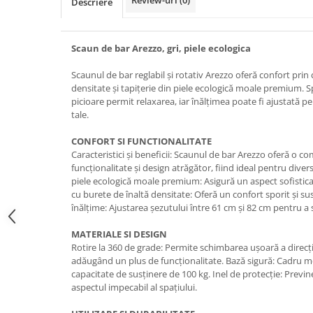
Review-uri
(0)
Descriere
Scaun de bar Arezzo, gri, piele ecologica
Scaunul de bar reglabil și rotativ Arezzo oferă confort prin
densitate și tapițerie din piele ecologică moale premium. S
picioare permit relaxarea, iar înălțimea poate fi ajustată pe
tale.
CONFORT SI FUNCTIONALITATE
Caracteristici și beneficii: Scaunul de bar Arezzo oferă o c
funcționalitate și design atrăgător, fiind ideal pentru diver
piele ecologică moale premium: Asigură un aspect sofisticat
cu burete de înaltă densitate: Oferă un confort sporit și s
înălțime: Ajustarea șezutului între 61 cm și 82 cm pentru a 
MATERIALE SI DESIGN
Rotire la 360 de grade: Permite schimbarea ușoară a direcție
adăugând un plus de funcționalitate. Bază sigură: Cadru met
capacitate de susținere de 100 kg. Inel de protecție: Previn
aspectul impecabil al spațiului.