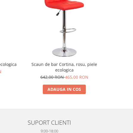
ecologica
Scaun de bar Cortina, rosu, piele
Scaun de b
ecologica
N
98
642,00 RON
465,00 RON
ADAUGA IN COS
SUPORT CLIENTI
9:00-18:00