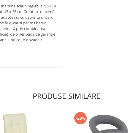
m Înălțime scaun reglabilă: 93-114
zut: 45 x 36 cm Greutate maximă
se adaptează cu ușurință oricărui
cătărie, cât și pentru baruri,
superioară prin combinarea
ficiați de o perioadă de garanție
ane juridice , o dovadă a
PRODUSE SIMILARE
-28%