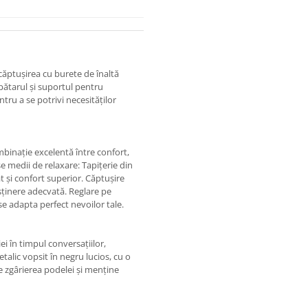
 căptușirea cu burete de înaltă
pătarul și suportul pentru
ntru a se potrivi necesităților
ombinație excelentă între confort,
se medii de relaxare: Tapițerie din
 și confort superior. Căptușire
usținere adecvată. Reglare pe
se adapta perfect nevoilor tale.
i în timpul conversațiilor,
alic vopsit în negru lucios, cu o
e zgârierea podelei și menține