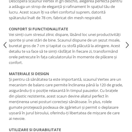
Descoperă scaunul Vertex în gri deschis, alegerea perfectă pentru
a adăuga un strop de eleganță și rafinament în spațiul tău de
lucru. Acest scaun îți va oferi confortul suprem, datorită
spătarului înalt de 78 cm, fabricat din mesh respirabil.
CONFORT SI FUNCTIONALITATE
Vei simți cum stresul zilnic dispare, lăsând loc unei productivități
sporite și unei stări de bine. Scaunul dispune de un șezut moale,
buretat gros de 7 cm și tapitat cu stofă plăcută la atingere. Acest
detaliu te va face să te simți răsfățat în fiecare zi, transformând
orele petrecute în fața calculatorului în momente de plăcere și
confort.
MATERIALE SI DESIGN
Și pentru că sănătatea ta este importantă, scaunul Vertex are un
mecanism de balans care permite înclinarea până la 120 de grade,
asigurându-ți o poziție relaxantă în timpul pauzelor. Cu brațele
din plastic rezistente, acest scaun devine aliatul perfect în
menținerea unei posturi corecteși sănătoase. În plus, rolele
gumate protejează podeaua de zgârieturi și permit o deplasare
ușoară în jurul biroului, oferindu-ți libertatea de mișcare de care
ai nevoie.
UTILIZARE SI DURABILITATE