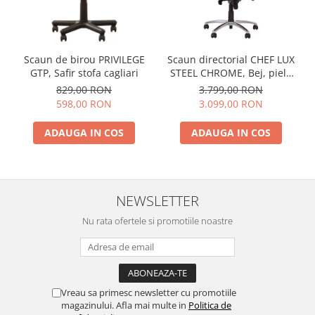
Scaun de birou PRIVILEGE
Scaun directorial CHEF LUX
GTP, Safir stofa cagliari
STEEL CHROME, Bej, piele
naturala
829,00 RON
3.799,00 RON
598,00 RON
3.099,00 RON
ADAUGA IN COS
ADAUGA IN COS
NEWSLETTER
Nu rata ofertele si promotiile noastre
Vreau sa primesc newsletter cu promotiile
magazinului. Afla mai multe in
Politica de