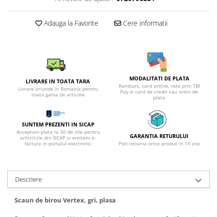
Adauga la Favorite
Cere informatii
MODALITATI DE PLATA
LIVRARE IN TOATA TARA
Ramburs, card online, rate prin TBI
Livrare oriunde in Romania pentru
Pay si card de credit sau ordin de
toata gama de articole
plata
SUNTEM PREZENTI IN SICAP
Acceptam plata la 30 de zile pentru
GARANTIA RETURULUI
achizitiile din SICAP si emitem e-
factura in portalul electronic
Poti returna orice produs in 14 zile
Descriere
Scaun de birou Vertex, gri, plasa