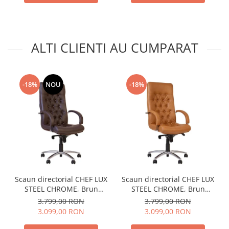
ALTI CLIENTI AU CUMPARAT
-18%
NOU
-18%
Scaun directorial CHEF LUX
Scaun directorial CHEF LUX
STEEL CHROME, Brun
STEEL CHROME, Brun
inchis, piele naturala
deschis, piele naturala
3.799,00 RON
3.799,00 RON
3.099,00 RON
3.099,00 RON