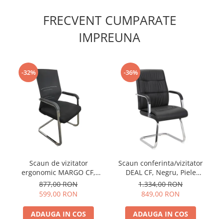
FRECVENT CUMPARATE
IMPREUNA
-32%
-36%
Scaun de vizitator
Scaun conferinta/vizitator
ergonomic MARGO CF,
DEAL CF, Negru, Piele
Negru. Mesh/Textil
ecologica
877,00 RON
1.334,00 RON
599,00 RON
849,00 RON
ADAUGA IN COS
ADAUGA IN COS