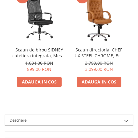
Scaun de birou SIDNEY
Scaun directorial CHEF
cutetiera integrata, Mesh,
LUX STEEL CHROME, Brun
er
Negru
deschis, piele naturala
1.034,00 RON
3.799,00 RON
899,00 RON
3.099,00 RON
ADAUGA IN COS
ADAUGA IN COS
Descriere