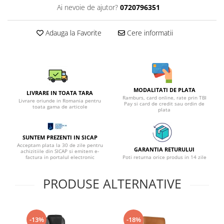
Ai nevoie de ajutor?
0720796351
Adauga la Favorite
Cere informatii
MODALITATI DE PLATA
LIVRARE IN TOATA TARA
Ramburs, card online, rate prin TBI
Livrare oriunde in Romania pentru
Pay si card de credit sau ordin de
toata gama de articole
plata
SUNTEM PREZENTI IN SICAP
Acceptam plata la 30 de zile pentru
GARANTIA RETURULUI
achizitiile din SICAP si emitem e-
factura in portalul electronic
Poti returna orice produs in 14 zile
PRODUSE ALTERNATIVE
-13%
-18%