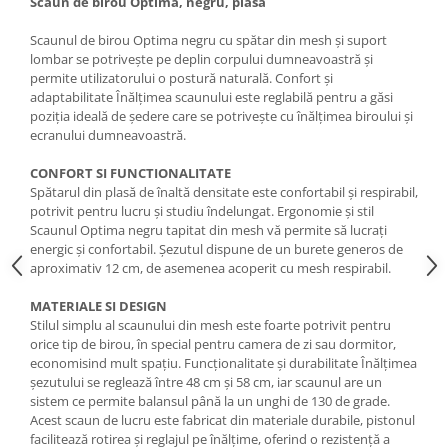
Scaun de birou Optima, negru, plasa
Scaunul de birou Optima negru cu spătar din mesh și suport
lombar se potrivește pe deplin corpului dumneavoastră și
permite utilizatorului o postură naturală. Confort și
adaptabilitate Înălțimea scaunului este reglabilă pentru a găsi
poziția ideală de ședere care se potrivește cu înălțimea biroului și
ecranului dumneavoastră.
CONFORT SI FUNCTIONALITATE
Spătarul din plasă de înaltă densitate este confortabil și respirabil,
potrivit pentru lucru și studiu îndelungat. Ergonomie și stil
Scaunul Optima negru tapitat din mesh vă permite să lucrați
energic și confortabil. Șezutul dispune de un burete generos de
aproximativ 12 cm, de asemenea acoperit cu mesh respirabil.
MATERIALE SI DESIGN
Stilul simplu al scaunului din mesh este foarte potrivit pentru
orice tip de birou, în special pentru camera de zi sau dormitor,
economisind mult spațiu. Funcționalitate și durabilitate Înălțimea
șezutului se reglează între 48 cm și 58 cm, iar scaunul are un
sistem ce permite balansul până la un unghi de 130 de grade.
Acest scaun de lucru este fabricat din materiale durabile, pistonul
facilitează rotirea și reglajul pe înălțime, oferind o rezistență a