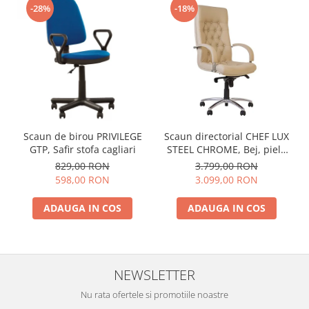
-28%
-18%
Scaun de birou PRIVILEGE
Scaun directorial CHEF LUX
GTP, Safir stofa cagliari
STEEL CHROME, Bej, piele
naturala
829,00 RON
3.799,00 RON
598,00 RON
3.099,00 RON
ADAUGA IN COS
ADAUGA IN COS
NEWSLETTER
Nu rata ofertele si promotiile noastre