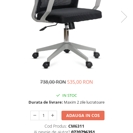
738,00 RON
535,00 RON
IN STOC
Durata de livrare:
Maxim 2 zile lucratoare
ADAUGA IN COS
Cod Produs:
CM6311
Ai nevoie de ajutor?
0720796351