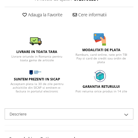
Adauga la Favorite
Cere informatii
MODALITATI DE PLATA
LIVRARE IN TOATA TARA
Ramburs, card online, rate prin TBI
Livrare oriunde in Romania pentru
Pay si card de credit sau ordin de
toata gama de articole
plata
SUNTEM PREZENTI IN SICAP
Acceptam plata la 30 de zile pentru
GARANTIA RETURULUI
achizitiile din SICAP si emitem e-
factura in portalul electronic
Poti returna orice produs in 14 zile
Descriere