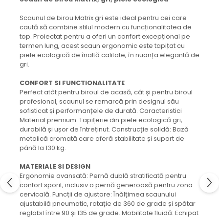
Scaunul de birou Matrix gri este ideal pentru cei care
caută să combine stilul modern cu funcționalitatea de
top. Proiectat pentru a oferi un confort excepțional pe
termen lung, acest scaun ergonomic este tapițat cu
piele ecologică de înaltă calitate, în nuanța elegantă de
gri.
CONFORT SI FUNCTIONALITATE
Perfect atât pentru biroul de acasă, cât și pentru biroul
profesional, scaunul se remarcă prin designul său
sofisticat și performanțele de durată. Caracteristici
Material premium: Tapițerie din piele ecologică gri,
durabilă și ușor de întreținut. Construcție solidă: Bază
metalică cromată care oferă stabilitate și suport de
până la 130 kg.
MATERIALE SI DESIGN
Ergonomie avansată: Pernă dublă stratificată pentru
confort sporit, inclusiv o pernă generoasă pentru zona
cervicală. Funcții de ajustare: Înălțimea scaunului
ajustabilă pneumatic, rotație de 360 de grade și spătar
reglabil între 90 și 135 de grade. Mobilitate fluidă: Echipat