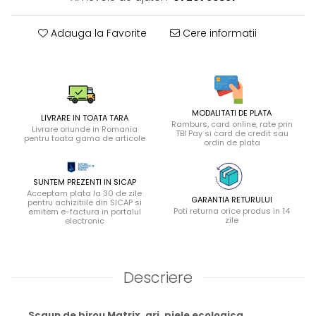
Adauga la Favorite
Cere informatii
MODALITATI DE PLATA
LIVRARE IN TOATA TARA
Ramburs, card online, rate prin
Livrare oriunde in Romania
TBI Pay si card de credit sau
pentru toata gama de articole
ordin de plata
SUNTEM PREZENTI IN SICAP
Acceptam plata la 30 de zile
GARANTIA RETURULUI
pentru achizitiile din SICAP si
Poti returna orice produs in 14
emitem e-factura in portalul
zile
electronic
Descriere
Scaun de birou Matrix, gri, piele ecologica