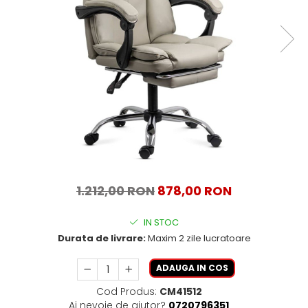
1.212,00 RON
878,00 RON
IN STOC
Durata de livrare:
Maxim 2 zile lucratoare
ADAUGA IN COS
Cod Produs:
CM41512
Ai nevoie de ajutor?
0720796351