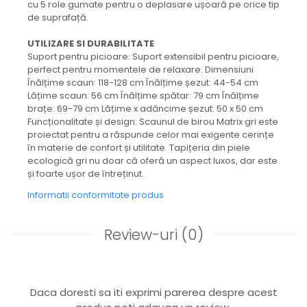
cu 5 role gumate pentru o deplasare ușoară pe orice tip
de suprafață.
UTILIZARE SI DURABILITATE
Suport pentru picioare: Suport extensibil pentru picioare,
perfect pentru momentele de relaxare. Dimensiuni
Înălțime scaun: 118-128 cm Înălțime șezut: 44-54 cm
Lățime scaun: 56 cm Înălțime spătar: 79 cm Înălțime
brațe: 69-79 cm Lățime x adâncime șezut: 50 x 50 cm
Funcționalitate și design: Scaunul de birou Matrix gri este
proiectat pentru a răspunde celor mai exigente cerințe
în materie de confort și utilitate. Tapițeria din piele
ecologică gri nu doar că oferă un aspect luxos, dar este
și foarte ușor de întreținut.
Informatii conformitate produs
Review-uri
(0)
Daca doresti sa iti exprimi parerea despre acest