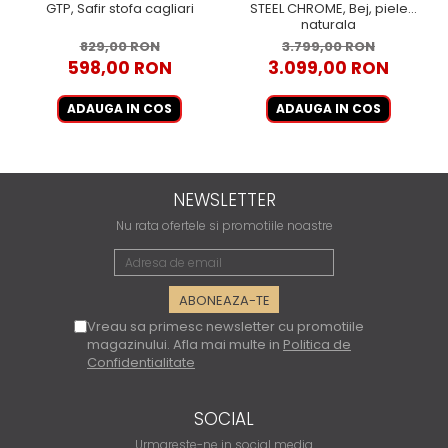
GTP, Safir stofa cagliari
STEEL CHROME, Bej, piele
naturala
829,00 RON
3.799,00 RON
598,00 RON
3.099,00 RON
ADAUGA IN COS
ADAUGA IN COS
NEWSLETTER
Nu rata ofertele si promotiile noastre
Vreau sa primesc newsletter cu promotiile
magazinului. Afla mai multe in
Politica de
Confidentialitate
SOCIAL
Urmareste-ne in social media