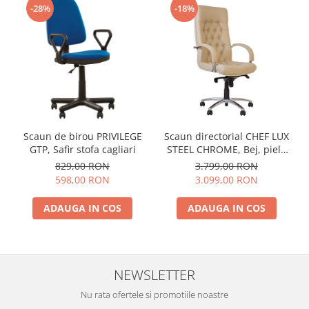
-28%
-18%
Scaun de birou PRIVILEGE
Scaun directorial CHEF LUX
GTP, Safir stofa cagliari
STEEL CHROME, Bej, piele
naturala
829,00 RON
3.799,00 RON
598,00 RON
3.099,00 RON
ADAUGA IN COS
ADAUGA IN COS
NEWSLETTER
Nu rata ofertele si promotiile noastre