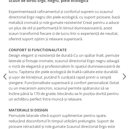
Scaun de birou Ergo, negru, piele ecologica
Experimentează rafinamentul și confortul suprem cu scaunul
directorial Ergo negru din piele ecologică, cu suport picioare, bază
metalică cromată și role gumate rezistente! Creat pentru a aduce
un plus de stil și performanță în biroul dumneavoastră, acest
scaun transformă fiecare zi de lucru într-o experiență de neuitat,
oferind suport optim și relaxare superioară.
CONFORT SI FUNCTIONALITATE
Design elegant și rezistență de durată Cu un spătar înalt, pernuțe
laterale și finisaje cromate, scaunul directorial Ergo negru adaugă
o notă de eleganță și profesionalism în spațiul dumneavoastră de
lucru. Tapițeria din piele ecologică de înaltă calitate este durabilă
și ușor de întreținut, putând fi curățată rapid printr-o simplă
ștergere. Funcționalitate superioară și confort personalizat Dotat
cu un mecanism asincron, scaunul permite spătarului să se
încline până la 170 de grade, blocându-se în poziția dorită pentru
un echilibru perfect între muncă și relaxare.
MATERIALE SI DESIGN
Pernuțele laterale oferă suport suplimentar pentru spate,
reducând disconfortul în timpul utilizării prelungite. Suport de
picioare retractabil și role gumate Scaunul directorial Ergo este