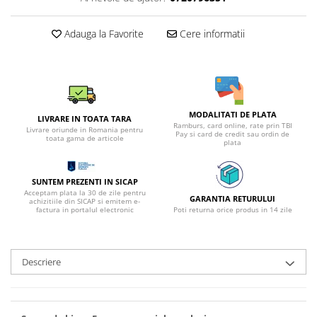
Adauga la Favorite
Cere informatii
MODALITATI DE PLATA
LIVRARE IN TOATA TARA
Ramburs, card online, rate prin TBI
Livrare oriunde in Romania pentru
Pay si card de credit sau ordin de
toata gama de articole
plata
SUNTEM PREZENTI IN SICAP
Acceptam plata la 30 de zile pentru
GARANTIA RETURULUI
achizitiile din SICAP si emitem e-
factura in portalul electronic
Poti returna orice produs in 14 zile
Descriere