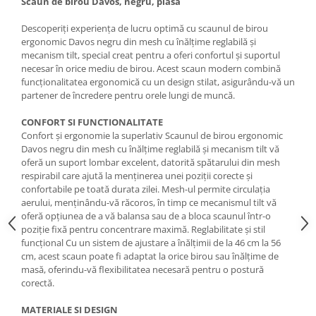
Scaun de birou Davos, negru, plasa
Descoperiți experiența de lucru optimă cu scaunul de birou
ergonomic Davos negru din mesh cu înălțime reglabilă și
mecanism tilt, special creat pentru a oferi confortul și suportul
necesar în orice mediu de birou. Acest scaun modern combină
funcționalitatea ergonomică cu un design stilat, asigurându-vă un
partener de încredere pentru orele lungi de muncă.
CONFORT SI FUNCTIONALITATE
Confort și ergonomie la superlativ Scaunul de birou ergonomic
Davos negru din mesh cu înălțime reglabilă și mecanism tilt vă
oferă un suport lombar excelent, datorită spătarului din mesh
respirabil care ajută la menținerea unei poziții corecte și
confortabile pe toată durata zilei. Mesh-ul permite circulația
aerului, menținându-vă răcoros, în timp ce mecanismul tilt vă
oferă opțiunea de a vă balansa sau de a bloca scaunul într-o
poziție fixă pentru concentrare maximă. Reglabilitate și stil
funcțional Cu un sistem de ajustare a înălțimii de la 46 cm la 56
cm, acest scaun poate fi adaptat la orice birou sau înălțime de
masă, oferindu-vă flexibilitatea necesară pentru o postură
corectă.
MATERIALE SI DESIGN