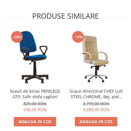
PRODUSE SIMILARE
-28%
-18%
Scaun de birou PRIVILEGE
Scaun directorial CHEF LUX
GTP, Safir stofa cagliari
STEEL CHROME, Bej, piele
naturala
829,00 RON
3.799,00 RON
598,00 RON
3.099,00 RON
ADAUGA IN COS
ADAUGA IN COS