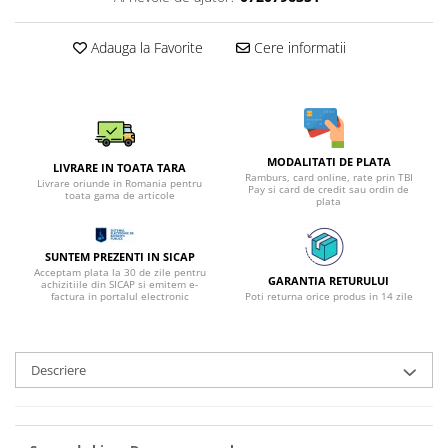
Adauga la Favorite
Cere informatii
MODALITATI DE PLATA
LIVRARE IN TOATA TARA
Ramburs, card online, rate prin TBI
Livrare oriunde in Romania pentru
Pay si card de credit sau ordin de
toata gama de articole
plata
SUNTEM PREZENTI IN SICAP
Acceptam plata la 30 de zile pentru
GARANTIA RETURULUI
achizitiile din SICAP si emitem e-
factura in portalul electronic
Poti returna orice produs in 14 zile
Descriere