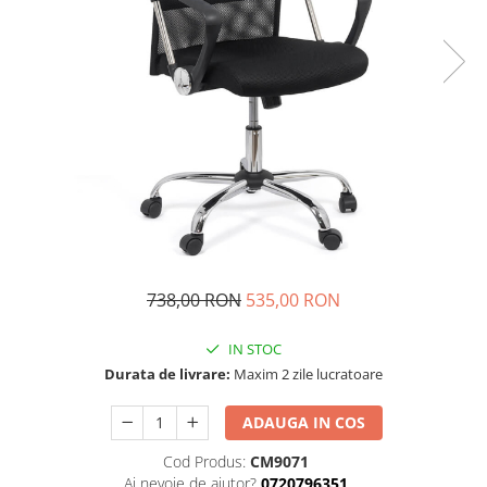
738,00 RON
535,00 RON
IN STOC
Durata de livrare:
Maxim 2 zile lucratoare
ADAUGA IN COS
Cod Produs:
CM9071
Ai nevoie de ajutor?
0720796351