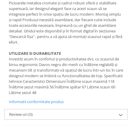
Picioarele metalice cromate și cadrul robust oferă o stabilitate
superioară, iar designul elegant face ca acest scaun să se
integreze perfect în orice spațiu de lucru modern. Montaj simplu
și rapid Produsul necesită asamblare, dar fiecare cutie include
toate accesoriile necesare, împreună cu un ghid de asamblare
detaliat. Ghidul este disponibil și în format digital în secțiunea
"Descarcă fișa" , pentru a vă ajuta să montați scaunul rapid și fără
efort.
UTILIZARE SI DURABILITATE
Investiți acum în confortul și productivitatea dvs. cu scaunul de
birou ergonomic Davos negru din mesh cu înălțime reglabilă și
mecanism tilt și transformați-vă spațiul de lucru într-un loc în care
designul modern se îmbină cu funcționalitatea de top. Specificatii
tehnice Caracteristici Dimensiuni Înălțime scaun maximă 118
Înălțime șezut maximă 56 Înălțime spătar 67 Lățime scaun 60
Lățime șezut 48
Informatii conformitate produs
Review-uri
(0)