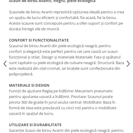
Scaun de birou Avanti, negru, piele ecologica
Scaunele de birou Avanti reprezintă opțiunea ideală pentru a crea
un spațiu de lucru eficient și confortabil, fie acasă, fie la birou.
Aceste scaune sunt concepute pentru a oferi suport și confort pe
durata întregii zile de muncă.
CONFORT SI FUNCTIONALITATE
Scaunul de birou Avanti din piele ecologică neagră, pentru
confort și eleganță este perfect pentru cei care caută un scaun
funcțional și stilat. Design și materiale Materiale: Fața și spătarul
sunt tapitate cu piele ecologică de culoare neagră. Structură: Baza
este realizată din oțel cromat, iar brațele sunt confecționate din
polipropilenă.
MATERIALE SI DESIGN
Funcții de ajustare Reglaj pe înălțime: Mecanism pneumatic
pentru ajustarea ușoară a înălțimii. Pivotare: Scaunul poate
pivota 360 de grade în jurul axului central. Mobilitate: Baza în
formă de stea este prevăzută cu cinci roți pentru o mobilitate
ușoară în spațiul de lucru.
UTILIZARE SI DURABILITATE
Garanție Scaun de birou Avanti din piele ecologică neagră, pentru