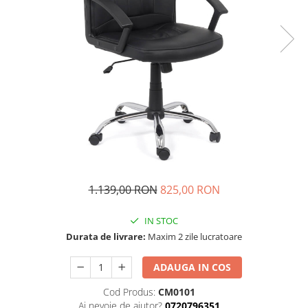
1.139,00 RON
825,00 RON
IN STOC
Durata de livrare:
Maxim 2 zile lucratoare
ADAUGA IN COS
Cod Produs:
CM0101
Ai nevoie de ajutor?
0720796351