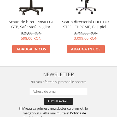
Scaun de birou PRIVILEGE
Scaun directorial CHEF LUX
GTP, Safir stofa cagliari
STEEL CHROME, Bej, piele
naturala
829,00 RON
3.799,00 RON
598,00 RON
3.099,00 RON
ADAUGA IN COS
ADAUGA IN COS
NEWSLETTER
Nu rata ofertele si promotiile noastre
Vreau sa primesc newsletter cu promotiile
magazinului. Afla mai multe in
Politica de