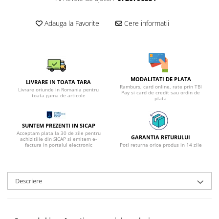
Adauga la Favorite
Cere informatii
MODALITATI DE PLATA
LIVRARE IN TOATA TARA
Ramburs, card online, rate prin TBI
Livrare oriunde in Romania pentru
Pay si card de credit sau ordin de
toata gama de articole
plata
SUNTEM PREZENTI IN SICAP
Acceptam plata la 30 de zile pentru
GARANTIA RETURULUI
achizitiile din SICAP si emitem e-
factura in portalul electronic
Poti returna orice produs in 14 zile
Descriere