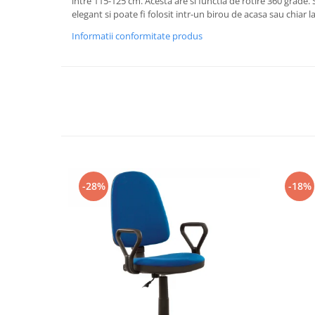
intre 115-125 cm. Acesta are si functia de rotire 360 grade. 
elegant si poate fi folosit intr-un birou de acasa sau chiar la
Informatii conformitate produs
-28%
-18%