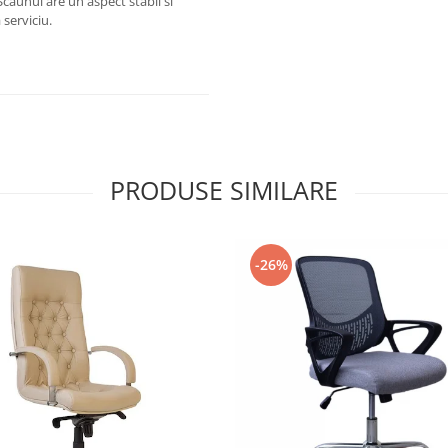
Scaunul are un aspect stabil si
 serviciu.
PRODUSE SIMILARE
-26%