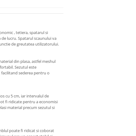
omic , tetiera, spatarul si
 de lucru. Spatarul scaunului va
functie de greutatea utilizatorului.
material din plasa, astfel meshul
nfortabil. Sezutul este
 facilitand sederea pentru o
jos cu 5 cm, iar intervalul de
pot fi ridicate pentru a economisi
elasi material precum sezutul si
blul poate fi ridicat si coborat