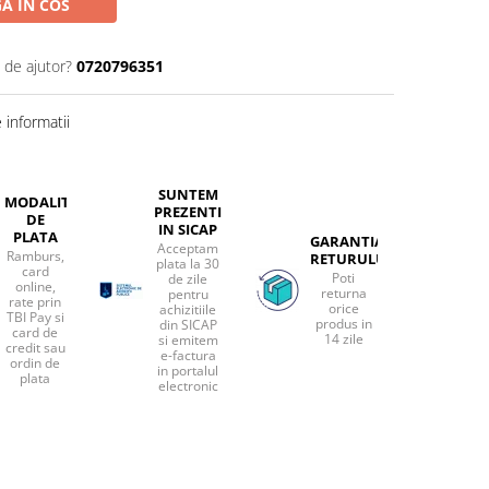
A IN COS
 de ajutor?
0720796351
informatii
SUNTEM
MODALITATI
PREZENTI
DE
IN SICAP
PLATA
GARANTIA
Acceptam
Ramburs,
RETURULUI
plata la 30
card
Poti
de zile
online,
returna
pentru
rate prin
orice
achizitiile
TBI Pay si
produs in
din SICAP
card de
14 zile
si emitem
credit sau
e-factura
ordin de
in portalul
plata
electronic