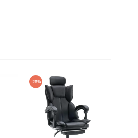
-28%
-27%