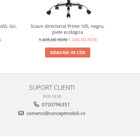
VO, Gri,
Scaun directorial Prime 105, negru,
Scaun de b
piele ecologica
N
1.435,00 RON
1.040,00 RON
88
ADAUGA IN COS
SUPORT CLIENTI
9:00-18:00
0720796351
comenzi@conceptmobili.ro