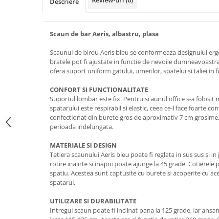
Review-uri
(0)
Descriere
Scaun de bar Aeris, albastru, plasa
Scaunul de birou Aeris bleu se conformeaza designului ergon
bratele pot fi ajustate in functie de nevoile dumneavoastra
ofera suport uniform gatului, umerilor, spatelui si taliei in 
CONFORT SI FUNCTIONALITATE
Suportul lombar este fix. Pentru scaunul office s-a folosit 
spatarului este respirabil si elastic, ceea ce-l face foarte co
confectionat din burete gros de aproximativ 7 cm grosime,
perioada indelungata.
MATERIALE SI DESIGN
Tetiera scaunului Aeris bleu poate fi reglata in sus sus si in 
rotire inainte si inapoi poate ajunge la 45 grade. Cotierele 
spatiu. Acestea sunt captusite cu burete si acoperite cu ac
spatarul.
UTILIZARE SI DURABILITATE
Intregul scaun poate fi inclinat pana la 125 grade, iar ansam