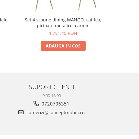
iele
Set 4 scaune dining MANGO, catifea,
Scaun bucata
picioare metalice, carmin
p
1.781,45 RON
299,
ADAUGA IN COS
A
SUPORT CLIENTI
9:00-18:00
0720796351
comenzi@conceptmobili.ro