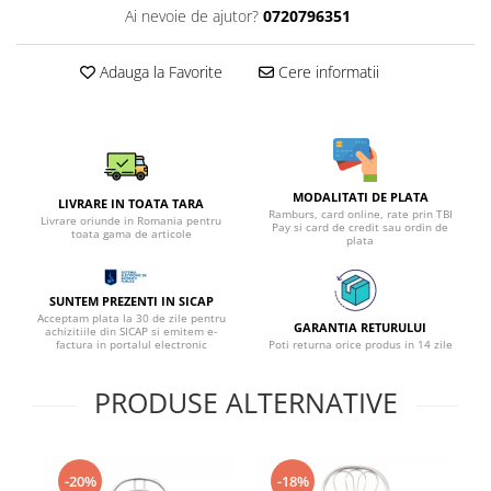
Ai nevoie de ajutor?
0720796351
Adauga la Favorite
Cere informatii
MODALITATI DE PLATA
LIVRARE IN TOATA TARA
Ramburs, card online, rate prin TBI
Livrare oriunde in Romania pentru
Pay si card de credit sau ordin de
toata gama de articole
plata
SUNTEM PREZENTI IN SICAP
Acceptam plata la 30 de zile pentru
GARANTIA RETURULUI
achizitiile din SICAP si emitem e-
factura in portalul electronic
Poti returna orice produs in 14 zile
PRODUSE ALTERNATIVE
-20%
-18%