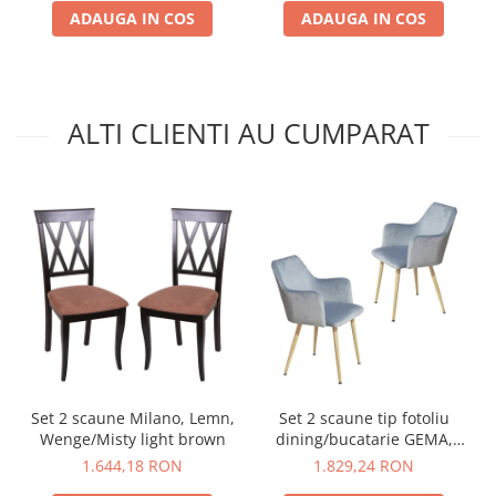
ADAUGA IN COS
ADAUGA IN COS
ALTI CLIENTI AU CUMPARAT
Set 2 scaune Milano, Lemn,
Set 2 scaune tip fotoliu
Wenge/Misty light brown
dining/bucatarie GEMA,
Catifea, Gri deschis
1.644,18 RON
1.829,24 RON