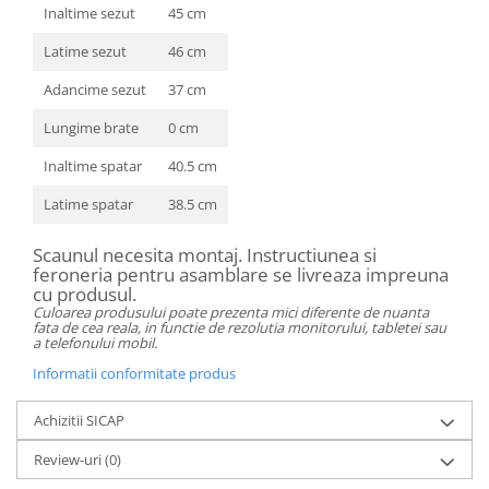
Inaltime sezut
45 cm
Latime sezut
46 cm
Adancime sezut
37 cm
Lungime brate
0 cm
Inaltime spatar
40.5 cm
Latime spatar
38.5 cm
Scaunul necesita montaj. Instructiunea si
feroneria pentru asamblare se livreaza impreuna
cu produsul.
Culoarea produsului poate prezenta mici diferente de nuanta
fata de cea reala, in functie de rezolutia monitorului, tabletei sau
a telefonului mobil.
Informatii conformitate produs
Achizitii SICAP
Review-uri
(0)