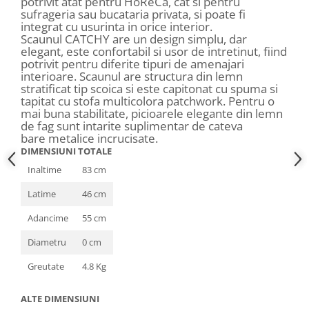
potrivit atat pentru HoReCa, cat si pentru
sufrageria sau bucataria privata, si poate fi
integrat cu usurinta in orice interior.
Scaunul CATCHY are un design simplu, dar
elegant, este confortabil si usor de intretinut, fiind
potrivit pentru diferite tipuri de amenajari
interioare. Scaunul are structura din lemn
stratificat tip scoica si este capitonat cu spuma si
tapitat cu stofa multicolora patchwork. Pentru o
mai buna stabilitate, picioarele elegante din lemn
de fag sunt intarite suplimentar de cateva
bare metalice incrucisate.
DIMENSIUNI TOTALE
Inaltime
83 cm
Latime
46 cm
Adancime
55 cm
Diametru
0 cm
Greutate
4.8 Kg
ALTE DIMENSIUNI