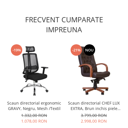
FRECVENT CUMPARATE
IMPREUNA
-19%
-21%
NOU
Scaun directorial ergonomic
Scaun directorial CHEF LUX
GRAVY, Negru, Mesh /Textil
EXTRA, Brun inchis piele
naturala
1.332,00 RON
3.799,00 RON
1.078,00 RON
2.998,00 RON