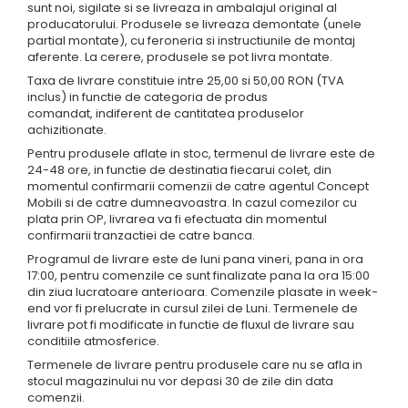
sunt noi, sigilate si se livreaza in ambalajul original al
producatorului. Produsele se livreaza demontate (unele
partial montate), cu feroneria si instructiunile de montaj
aferente. La cerere, produsele se pot livra montate.
Taxa de livrare constituie intre 25,00 si 50,00 RON (TVA
inclus) in functie de categoria de produs
comandat, indiferent de cantitatea produselor
achizitionate.
Pentru produsele aflate in stoc, termenul de livrare este de
24-48 ore, in functie de destinatia fiecarui colet, din
momentul confirmarii comenzii de catre agentul Concept
Mobili si de catre dumneavoastra. In cazul comezilor cu
plata prin OP, livrarea va fi efectuata din momentul
confirmarii tranzactiei de catre banca.
Programul de livrare este de luni pana vineri, pana in ora
17:00, pentru comenzile ce sunt finalizate pana la ora 15:00
din ziua lucratoare anterioara. Comenzile plasate in week-
end vor fi prelucrate in cursul zilei de Luni. Termenele de
livrare pot fi modificate in functie de fluxul de livrare sau
conditiile atmosferice.
Termenele de livrare pentru produsele care nu se afla in
stocul magazinului nu vor depasi 30 de zile din data
comenzii.