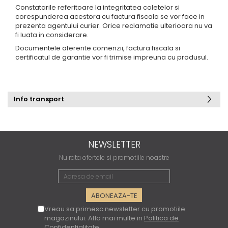
Constatarile referitoare la integritatea coletelor si
corespunderea acestora cu factura fiscala se vor face in
prezenta agentului curier. Orice reclamatie ulterioara nu va
fi luata in considerare.
Documentele aferente comenzii, factura fiscala si
certificatul de garantie vor fi trimise impreuna cu produsul.
Info transport
NEWSLETTER
Nu rata ofertele si promotiile noastre
Vreau sa primesc newsletter cu promotiile
magazinului. Afla mai multe in
Politica de
Confidentialitate