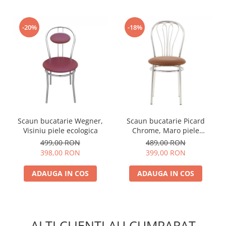
-20%
-18%
Scaun bucatarie Wegner,
Scaun bucatarie Picard
Visiniu piele ecologica
Chrome, Maro piele
ecologica
499,00 RON
489,00 RON
398,00 RON
399,00 RON
ADAUGA IN COS
ADAUGA IN COS
ALTI CLIENTI AU CUMPARAT