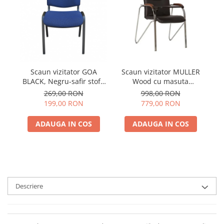
Scaun vizitator GOA
Scaun vizitator MULLER
S
BLACK, Negru-safir stofa
Wood cu masuta
cagliari
rabatabila, Negru piele
269,00 RON
998,00 RON
ecologica
199,00 RON
779,00 RON
ADAUGA IN COS
ADAUGA IN COS
Descriere