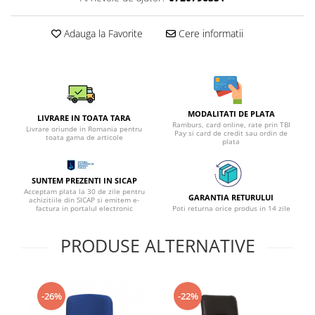
Adauga la Favorite
Cere informatii
MODALITATI DE PLATA
LIVRARE IN TOATA TARA
Ramburs, card online, rate prin TBI
Livrare oriunde in Romania pentru
Pay si card de credit sau ordin de
toata gama de articole
plata
SUNTEM PREZENTI IN SICAP
Acceptam plata la 30 de zile pentru
GARANTIA RETURULUI
achizitiile din SICAP si emitem e-
factura in portalul electronic
Poti returna orice produs in 14 zile
PRODUSE ALTERNATIVE
-26%
-22%