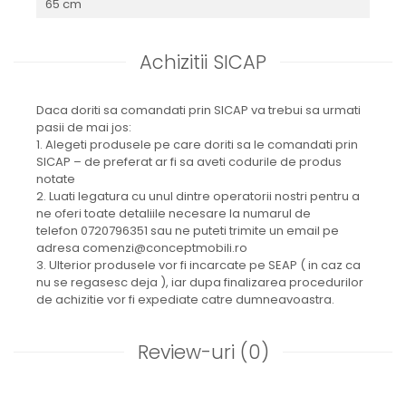
65 cm
Achizitii SICAP
Daca doriti sa comandati prin SICAP va trebui sa urmati
pasii de mai jos:
1. Alegeti produsele pe care doriti sa le comandati prin
SICAP – de preferat ar fi sa aveti codurile de produs
notate
2. Luati legatura cu unul dintre operatorii nostri pentru a
ne oferi toate detaliile necesare la numarul de
telefon 0720796351 sau ne puteti trimite un email pe
adresa comenzi@conceptmobili.ro
3. Ulterior produsele vor fi incarcate pe SEAP ( in caz ca
nu se regasesc deja ), iar dupa finalizarea procedurilor
de achizitie vor fi expediate catre dumneavoastra.
Review-uri
(0)