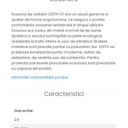
Scaunul de vizitator EDITH CF are un sezut generos si
spatar de forma ergonomica, ce asigura o pozitie
confortabila coloanei vertebrale in timpul utilizarii.
Scaunul are cadru din metal cromat de tip sanie.
Spatarul si sezutul sunt tapitat cu piele ecologica
rezistenta la trafic intens si usor de intretinut. Bratele
metalice sunt placate partial cu poliuretan dur. EDITH se
preteaza excelent birourilor moderne, salilor de
asteptare, de sedinta sau de conferinta. Pentru
protectia pardoselii picioarele scaunului sunt prevazute
cu capace din plastic.
Informatii conformitate produs
Caracteristici
Garantie:
24