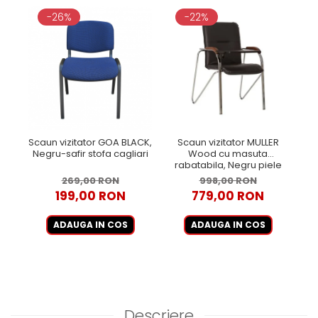
-26%
-22%
Scaun vizitator GOA BLACK,
Scaun vizitator MULLER
Negru-safir stofa cagliari
Wood cu masuta
rabatabila, Negru piele
ecologica
269,00 RON
998,00 RON
199,00 RON
779,00 RON
ADAUGA IN COS
ADAUGA IN COS
Descriere