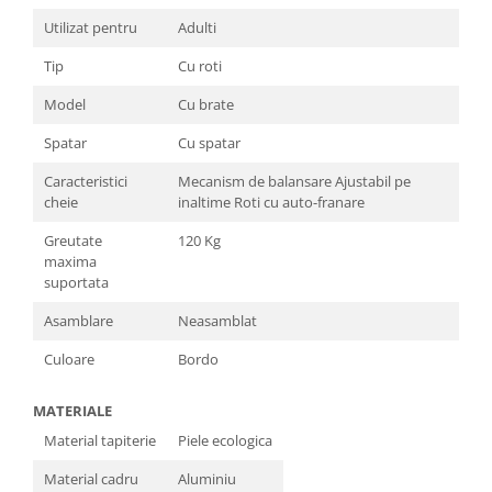
Utilizat pentru
Adulti
Tip
Cu roti
Model
Cu brate
Spatar
Cu spatar
Caracteristici
Mecanism de balansare Ajustabil pe
cheie
inaltime Roti cu auto-franare
Greutate
120 Kg
maxima
suportata
Asamblare
Neasamblat
Culoare
Bordo
MATERIALE
Material tapiterie
Piele ecologica
Material cadru
Aluminiu