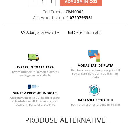
ADAUGA IN COS
Cod Produs:
CM1000F
Ai nevoie de ajutor?
0720796351
Adauga la Favorite
Cere informatii
MODALITATI DE PLATA
LIVRARE IN TOATA TARA
Ramburs, card online, rate prin TBI
Livrare oriunde in Romania pentru
Pay si card de credit sau ordin de
toata gama de articole
plata
SUNTEM PREZENTI IN SICAP
Acceptam plata la 30 de zile pentru
GARANTIA RETURULUI
achizitiile din SICAP si emitem e-
factura in portalul electronic
Poti returna orice produs in 14 zile
PRODUSE ALTERNATIVE