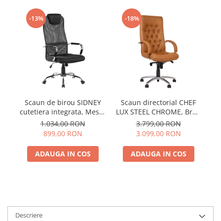
-13%
-18%
Scaun de birou SIDNEY
Scaun directorial CHEF
Sc
cutetiera integrata, Mesh,
LUX STEEL CHROME, Brun
E
Negru
deschis, piele naturala
1.034,00 RON
3.799,00 RON
899,00 RON
3.099,00 RON
ADAUGA IN COS
ADAUGA IN COS
Descriere