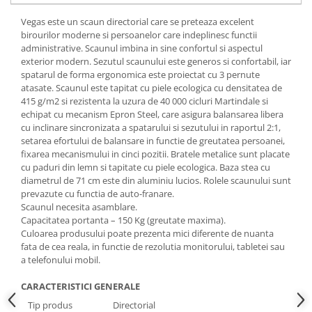
Vegas este un scaun directorial care se preteaza excelent
birourilor moderne si persoanelor care indeplinesc functii
administrative. Scaunul imbina in sine confortul si aspectul
exterior modern. Sezutul scaunului este generos si confortabil, iar
spatarul de forma ergonomica este proiectat cu 3 pernute
atasate. Scaunul este tapitat cu piele ecologica cu densitatea de
415 g/m2 si rezistenta la uzura de 40 000 cicluri Martindale si
echipat cu mecanism Epron Steel, care asigura balansarea libera
cu inclinare sincronizata a spatarului si sezutului in raportul 2:1,
setarea efortului de balansare in functie de greutatea persoanei,
fixarea mecanismului in cinci pozitii. Bratele metalice sunt placate
cu paduri din lemn si tapitate cu piele ecologica. Baza stea cu
diametrul de 71 cm este din aluminiu lucios. Rolele scaunului sunt
prevazute cu functia de auto-franare.
Scaunul necesita asamblare.
Capacitatea portanta – 150 Kg (greutate maxima).
Culoarea produsului poate prezenta mici diferente de nuanta
fata de cea reala, in functie de rezolutia monitorului, tabletei sau
a telefonului mobil.
CARACTERISTICI GENERALE
Tip produs
Directorial