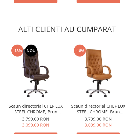
ALTI CLIENTI AU CUMPARAT
-18%
NOU
-18%
Scaun directorial CHEF LUX
Scaun directorial CHEF LUX
STEEL CHROME, Brun
STEEL CHROME, Brun
inchis, piele naturala
deschis, piele naturala
3.799,00 RON
3.799,00 RON
3.099,00 RON
3.099,00 RON