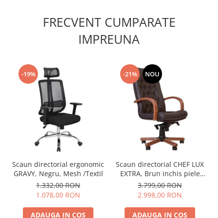
FRECVENT CUMPARATE
IMPREUNA
-19%
-21%
NOU
Scaun directorial ergonomic
Scaun directorial CHEF LUX
GRAVY, Negru, Mesh /Textil
EXTRA, Brun inchis piele
naturala
1.332,00 RON
3.799,00 RON
1.078,00 RON
2.998,00 RON
ADAUGA IN COS
ADAUGA IN COS