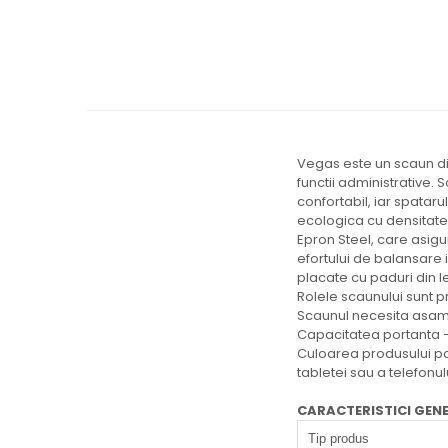
Vegas este un scaun di
functii administrative.
confortabil, iar spatar
ecologica cu densitatea
Epron Steel, care asigur
efortului de balansare 
placate cu paduri din l
Rolele scaunului sunt p
Scaunul necesita asam
Capacitatea portanta –
Culoarea produsului poa
tabletei sau a telefonul
CARACTERISTICI GEN
Tip produs