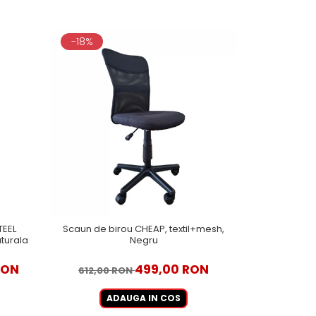
-18%
-17%
TEEL
Scaun de birou CHEAP, textil+mesh,
Scaun direct
turala
Negru
din lemn, pi
RON
499,00 RON
612,00 RON
2.998,00
ADAUGA IN COS
A