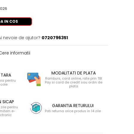
2026
A IN COS
Ai nevoie de ajutor?
0720796351
ere informatii
MODALITATI DE PLATA
 TARA
Ramburs, card online, rate prin TBI
nia pentru
Pay si card de credit sau ordin de
icole
plata
N SICAP
GARANTIA RETURULUI
zile pentru
 emitem e-
Poti returna orice produs in 14 zile
ectronic