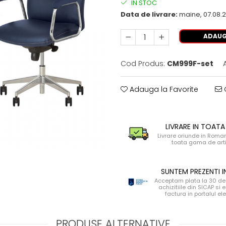
IN STOC
Data de livrare:
maine, 07.08.
ADAUG
Cod Produs:
CM999F-set
Adauga la Favorite
C
LIVRARE IN TOATA
Livrare oriunde in Roma
toata gama de art
SUNTEM PREZENTI I
Acceptam plata la 30 de 
achizitiile din SICAP si
factura in portalul el
PRODUSE ALTERNATIVE