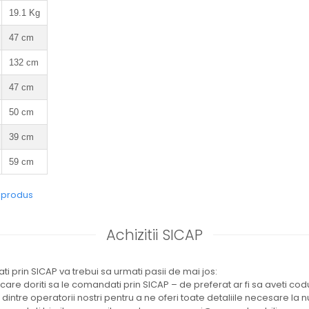
19.1 Kg
47 cm
132 cm
47 cm
50 cm
39 cm
59 cm
e produs
Achizitii SICAP
i prin SICAP va trebui sa urmati pasii de mai jos:
 care doriti sa le comandati prin SICAP – de preferat ar fi sa aveti co
l dintre operatorii nostri pentru a ne oferi toate detaliile necesare la