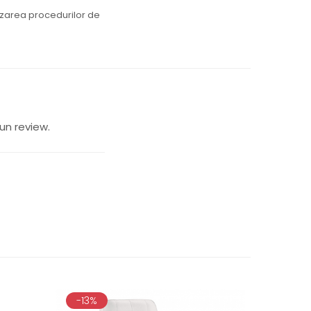
lizarea procedurilor de
un review.
-13%
-21%