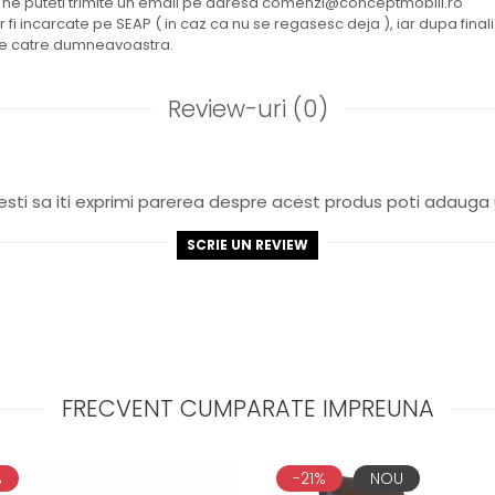
 ne puteti trimite un email pe adresa comenzi@conceptmobili.ro
or fi incarcate pe SEAP ( in caz ca nu se regasesc deja ), iar dupa fina
ate catre dumneavoastra.
Review-uri
(0)
sti sa iti exprimi parerea despre acest produs poti adauga 
SCRIE UN REVIEW
FRECVENT CUMPARATE IMPREUNA
%
-21%
NOU