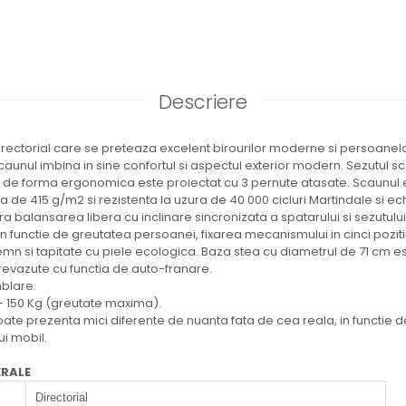
Descriere
rectorial care se preteaza excelent birourilor moderne si persoanel
 Scaunul imbina in sine confortul si aspectul exterior modern. Sezutul s
ul de forma ergonomica este proiectat cu 3 pernute atasate. Scaunul e
 de 415 g/m2 si rezistenta la uzura de 40 000 cicluri Martindale si 
a balansarea libera cu inclinare sincronizata a spatarului si sezutului 
in functie de greutatea persoanei, fixarea mecanismului in cinci poziti
emn si tapitate cu piele ecologica. Baza stea cu diametrul de 71 cm est
revazute cu functia de auto-franare.
blare.
 150 Kg (greutate maxima).
te prezenta mici diferente de nuanta fata de cea reala, in functie de
ui mobil.
ERALE
Directorial