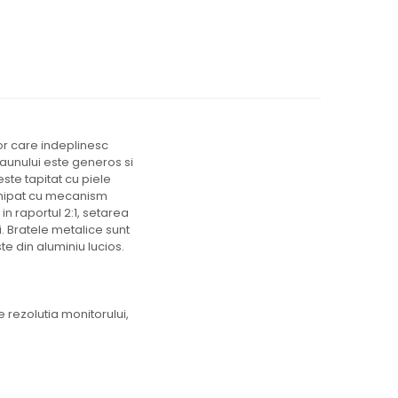
or care indeplinesc
caunului este generos si
ste tapitat cu piele
echipat cu mecanism
in raportul 2:1, setarea
i. Bratele metalice sunt
e din aluminiu lucios.
 rezolutia monitorului,