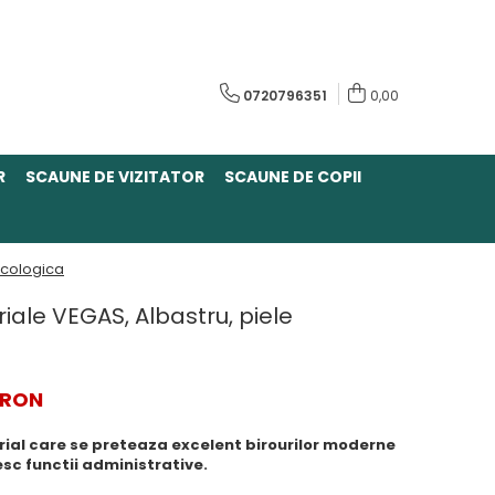
0720796351
0,00
R
SCAUNE DE VIZITATOR
SCAUNE DE COPII
ecologica
iale VEGAS, Albastru, piele
 RON
ial care se preteaza excelent birourilor moderne
esc functii administrative.