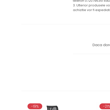
telefon 0720796351 sau
3. Ulterior produsele v
achizitie vor fi expedi
Daca dore
-19%
-21