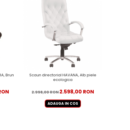
RA, Brun
Scaun directorial HAVANA, Alb piele
Scaun di
ecologica
 RON
2.598,00 RON
2.998,00 RON
3.799
ADAUGA IN COS