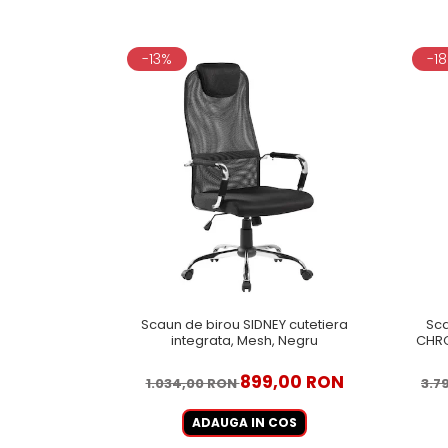
-13%
-1
Scaun de birou SIDNEY cutetiera
Sca
integrata, Mesh, Negru
CHRO
899,00 RON
1.034,00 RON
3.7
ADAUGA IN COS