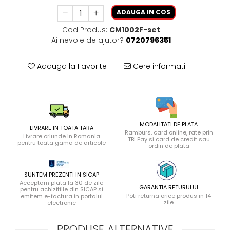
ADAUGA IN COS
Cod Produs:
CM1002F-set
Ai nevoie de ajutor?
0720796351
Adauga la Favorite
Cere informatii
MODALITATI DE PLATA
LIVRARE IN TOATA TARA
Ramburs, card online, rate prin
Livrare oriunde in Romania
TBI Pay si card de credit sau
pentru toata gama de articole
ordin de plata
SUNTEM PREZENTI IN SICAP
Acceptam plata la 30 de zile
GARANTIA RETURULUI
pentru achizitiile din SICAP si
Poti returna orice produs in 14
emitem e-factura in portalul
zile
electronic
PRODUSE ALTERNATIVE