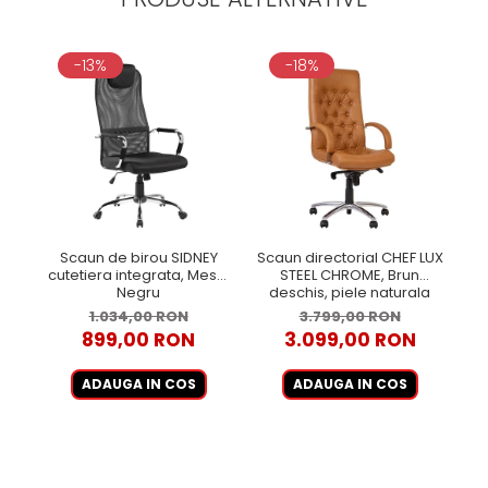
-13%
-18%
Scaun de birou SIDNEY
Scaun directorial CHEF LUX
Sc
cutetiera integrata, Mesh,
STEEL CHROME, Brun
ST
Negru
deschis, piele naturala
1.034,00 RON
3.799,00 RON
899,00 RON
3.099,00 RON
ADAUGA IN COS
ADAUGA IN COS