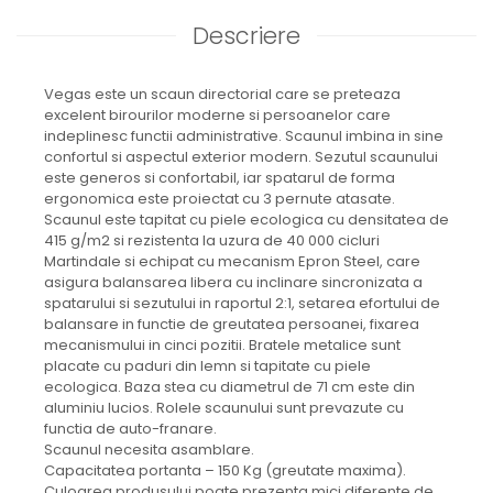
Descriere
Vegas este un scaun directorial care se preteaza
excelent birourilor moderne si persoanelor care
indeplinesc functii administrative. Scaunul imbina in sine
confortul si aspectul exterior modern. Sezutul scaunului
este generos si confortabil, iar spatarul de forma
ergonomica este proiectat cu 3 pernute atasate.
Scaunul este tapitat cu piele ecologica cu densitatea de
415 g/m2 si rezistenta la uzura de 40 000 cicluri
Martindale si echipat cu mecanism Epron Steel, care
asigura balansarea libera cu inclinare sincronizata a
spatarului si sezutului in raportul 2:1, setarea efortului de
balansare in functie de greutatea persoanei, fixarea
mecanismului in cinci pozitii. Bratele metalice sunt
placate cu paduri din lemn si tapitate cu piele
ecologica. Baza stea cu diametrul de 71 cm este din
aluminiu lucios. Rolele scaunului sunt prevazute cu
functia de auto-franare.
Scaunul necesita asamblare.
Capacitatea portanta – 150 Kg (greutate maxima).
Culoarea produsului poate prezenta mici diferente de