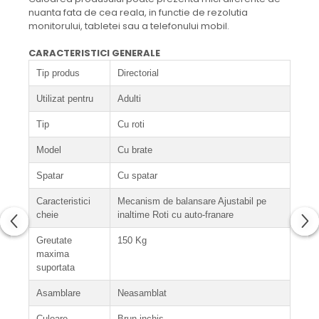
nuanta fata de cea reala, in functie de rezolutia
monitorului, tabletei sau a telefonului mobil.
CARACTERISTICI GENERALE
Tip produs
Directorial
Utilizat pentru
Adulti
Tip
Cu roti
Model
Cu brate
Spatar
Cu spatar
Caracteristici
Mecanism de balansare Ajustabil pe
cheie
inaltime Roti cu auto-franare
Greutate
150 Kg
maxima
suportata
Asamblare
Neasamblat
Culoare
Brun inchis