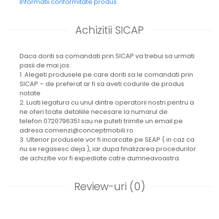
Informatii conformitate produs
Achizitii SICAP
Daca doriti sa comandati prin SICAP va trebui sa urmati
pasii de mai jos:
1. Alegeti produsele pe care doriti sa le comandati prin
SICAP – de preferat ar fi sa aveti codurile de produs
notate
2. Luati legatura cu unul dintre operatorii nostri pentru a
ne oferi toate detaliile necesare la numarul de
telefon 0720796351 sau ne puteti trimite un email pe
adresa comenzi@conceptmobili.ro
3. Ulterior produsele vor fi incarcate pe SEAP ( in caz ca
nu se regasesc deja ), iar dupa finalizarea procedurilor
de achizitie vor fi expediate catre dumneavoastra.
Review-uri
(0)