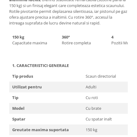
150 kg) si un finisaj elegant care completeaza estetica scaunului.
Rotile pivotante permit deplasarea silentioasa, iar pistonul pe gaz
ofera ajustare precisa a inaltimii. Cu rotire 360°, accesul la
intreaga suprafata de lucru devine natural si rapid.
150 kg
360°
4
Capacitate maxima
Rotire completa
Pozitii Multib
1. CARACTERISTICI GENERALE
Tip produs
Scaun directorial
Utilizat pentru
Adulti
Tip
Cu roti
Model
Cu brate
Spatar
Cu spatar inalt
Greutate maxima suportata
150 kg