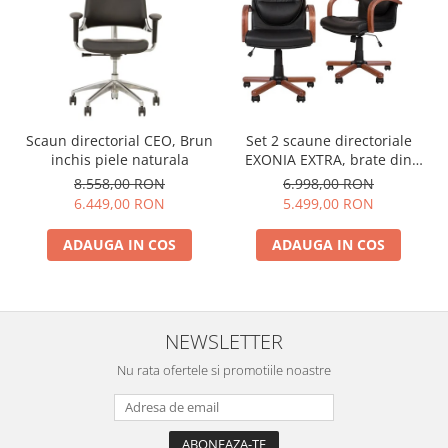
Scaun directorial CEO, Brun
Set 2 scaune directoriale
inchis piele naturala
EXONIA EXTRA, brate din
lemn, piele naturala, negru
8.558,00 RON
6.998,00 RON
6.449,00 RON
5.499,00 RON
ADAUGA IN COS
ADAUGA IN COS
NEWSLETTER
Nu rata ofertele si promotiile noastre