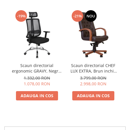
-19%
-21%
NOU
Scaun directorial
Scaun directorial CHEF
S
ergonomic GRAVY, Negru,
LUX EXTRA, Brun inchis
LU
Mesh /Textil
piele naturala
1.332,00 RON
3.799,00 RON
1.078,00 RON
2.998,00 RON
ADAUGA IN COS
ADAUGA IN COS