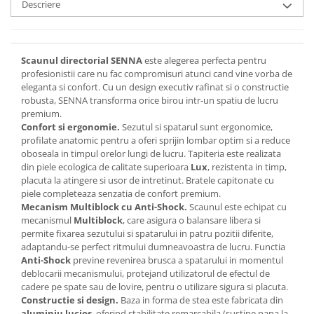
Descriere
Scaunul directorial SENNA
este alegerea perfecta pentru
profesionistii care nu fac compromisuri atunci cand vine vorba de
eleganta si confort. Cu un design executiv rafinat si o constructie
robusta, SENNA transforma orice birou intr-un spatiu de lucru
premium.
Confort si ergonomie.
Sezutul si spatarul sunt ergonomice,
profilate anatomic pentru a oferi sprijin lombar optim si a reduce
oboseala in timpul orelor lungi de lucru. Tapiteria este realizata
din piele ecologica de calitate superioara
Lux
, rezistenta in timp,
placuta la atingere si usor de intretinut. Bratele capitonate cu
piele completeaza senzatia de confort premium.
Mecanism Multiblock cu Anti-Shock.
Scaunul este echipat cu
mecanismul
Multiblock
, care asigura o balansare libera si
permite fixarea sezutului si spatarului in patru pozitii diferite,
adaptandu-se perfect ritmului dumneavoastra de lucru. Functia
Anti-Shock
previne revenirea brusca a spatarului in momentul
deblocarii mecanismului, protejand utilizatorul de efectul de
cadere pe spate sau de lovire, pentru o utilizare sigura si placuta.
Constructie si design.
Baza in forma de stea este fabricata din
aluminiu lucios
, oferind stabilitate remarcabila (sustine pana la