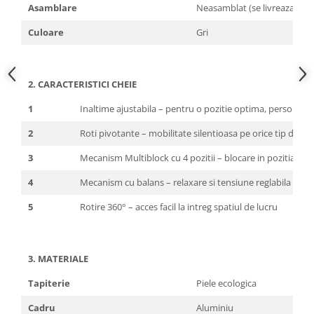
Asamblare
Neasamblat (se livreaza in p
Culoare
Gri
2. CARACTERISTICI CHEIE
1
Inaltime ajustabila – pentru o pozitie optima, personalizat
2
Roti pivotante – mobilitate silentioasa pe orice tip de p
3
Mecanism Multiblock cu 4 pozitii – blocare in pozitia do
4
Mecanism cu balans – relaxare si tensiune reglabila in fu
5
Rotire 360° – acces facil la intreg spatiul de lucru
3. MATERIALE
Tapiterie
Piele ecologica
Cadru
Aluminiu