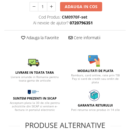
ADAUGA IN COS
Cod Produs:
CM0970F-set
Ai nevoie de ajutor?
0720796351
Adauga la Favorite
Cere informatii
MODALITATI DE PLATA
LIVRARE IN TOATA TARA
Ramburs, card online, rate prin TBI
Livrare oriunde in Romania pentru
Pay si card de credit sau ordin de
toata gama de articole
plata
SUNTEM PREZENTI IN SICAP
Acceptam plata la 30 de zile pentru
GARANTIA RETURULUI
achizitiile din SICAP si emitem e-
factura in portalul electronic
Poti returna orice produs in 14 zile
PRODUSE ALTERNATIVE