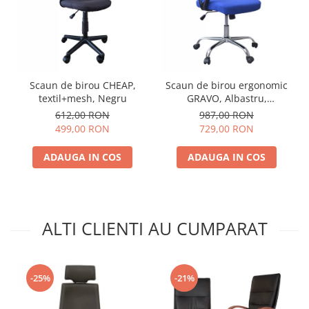
Scaun de birou CHEAP,
Scaun de birou ergonomic
textil+mesh, Negru
GRAVO, Albastru,
Mesh/Textil
612,00 RON
987,00 RON
499,00 RON
729,00 RON
ADAUGA IN COS
ADAUGA IN COS
ALTI CLIENTI AU CUMPARAT
-25%
-21%