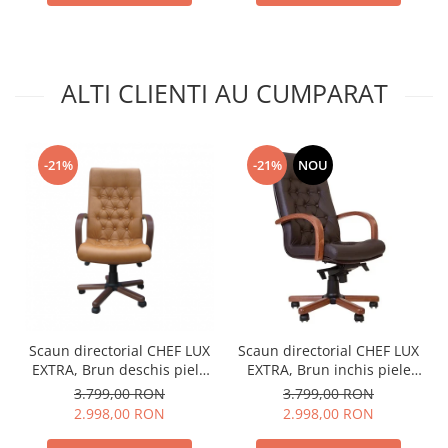
ALTI CLIENTI AU CUMPARAT
-21%
-21%
NOU
Scaun directorial CHEF LUX
Scaun directorial CHEF LUX
EXTRA, Brun deschis piele
EXTRA, Brun inchis piele
naturala
naturala
3.799,00 RON
3.799,00 RON
2.998,00 RON
2.998,00 RON