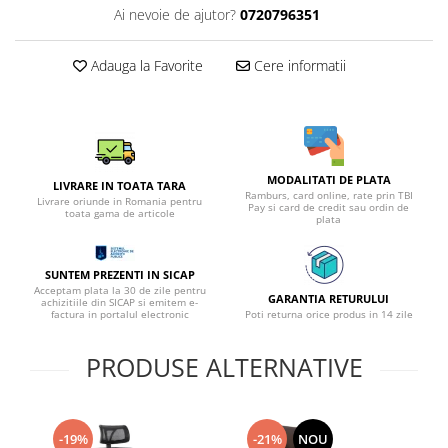
Ai nevoie de ajutor?
0720796351
Adauga la Favorite
Cere informatii
MODALITATI DE PLATA
LIVRARE IN TOATA TARA
Ramburs, card online, rate prin TBI
Livrare oriunde in Romania pentru
Pay si card de credit sau ordin de
toata gama de articole
plata
SUNTEM PREZENTI IN SICAP
Acceptam plata la 30 de zile pentru
GARANTIA RETURULUI
achizitiile din SICAP si emitem e-
factura in portalul electronic
Poti returna orice produs in 14 zile
PRODUSE ALTERNATIVE
-19%
-21%
NOU