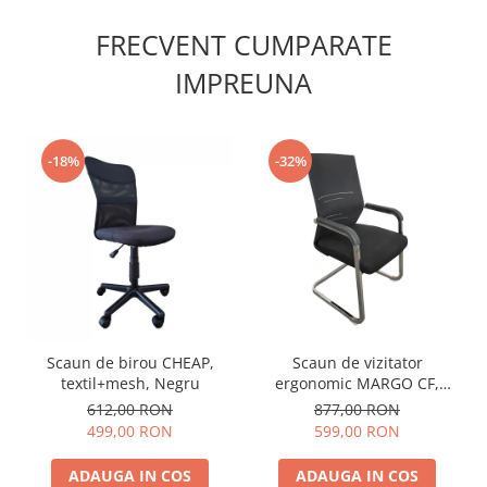
FRECVENT CUMPARATE
IMPREUNA
-18%
-32%
Scaun de birou CHEAP,
Scaun de vizitator
textil+mesh, Negru
ergonomic MARGO CF,
Negru. Mesh/Textil
612,00 RON
877,00 RON
499,00 RON
599,00 RON
ADAUGA IN COS
ADAUGA IN COS