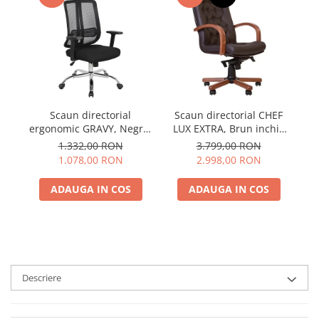
Scaun directorial
Scaun directorial CHEF
S
ergonomic GRAVY, Negru,
LUX EXTRA, Brun inchis
Mesh /Textil
piele naturala
1.332,00 RON
3.799,00 RON
1.078,00 RON
2.998,00 RON
ADAUGA IN COS
ADAUGA IN COS
Descriere