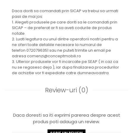
Daca doriti sa comandati prin SICAP va trebui sa urmati
pasii de mai jos:
1. Alegeti produsele pe care doriti sa le comandati prin
SICAP – de preferat ar fi sa aveti codurile de produs
notate
2. Luati legatura cu unul dintre operatorii nostri pentru a
ne oferi toate detaliile necesare la numarul de
telefon 0720796351 sau ne puteti trimite un email pe
adresa comenzi@conceptmobili.ro
3. Ulterior produsele vor fi incarcate pe SEAP ( in caz ca
nu se regasesc deja ), iar dupa finalizarea procedurilor
de achizitie vor fi expediate catre dumneavoastra.
Review-uri
(0)
Daca doresti sa iti exprimi parerea despre acest
produs poti adauga un review.