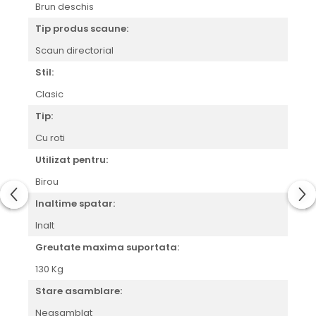
Brun deschis
Tip produs scaune:
Scaun directorial
Stil:
Clasic
Tip:
Cu roti
Utilizat pentru:
Birou
Inaltime spatar:
Inalt
Greutate maxima suportata:
130 Kg
Stare asamblare:
Neasamblat