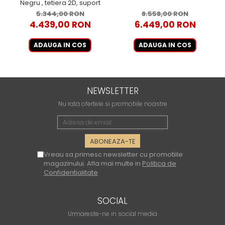
Negru , tetiera 2D, suport
lombar, brate reglabile 3D
5.344,00 RON
8.558,00 RON
4.439,00 RON
6.449,00 RON
ADAUGA IN COS
ADAUGA IN COS
NEWSLETTER
Nu rata ofertele si promotiile noastre
Vreau sa primesc newsletter cu promotiile
magazinului. Afla mai multe in
Politica de
Confidentialitate
SOCIAL
Urmareste-ne in social media