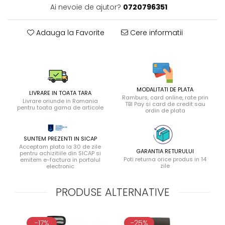
Ai nevoie de ajutor?
0720796351
Adauga la Favorite
Cere informatii
MODALITATI DE PLATA
LIVRARE IN TOATA TARA
Ramburs, card online, rate prin
Livrare oriunde in Romania
TBI Pay si card de credit sau
pentru toata gama de articole
ordin de plata
SUNTEM PREZENTI IN SICAP
Acceptam plata la 30 de zile
GARANTIA RETURULUI
pentru achizitiile din SICAP si
Poti returna orice produs in 14
emitem e-factura in portalul
zile
electronic
PRODUSE ALTERNATIVE
-17%
-25%