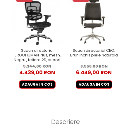
Scaun directorial
Scaun directorial CEO,
Sc
ERGOHUMAN Plus, mesh
Brun inchis piele naturala
E
Negru , tetiera 2D, suport
lombar, brate reglabile 3D
5.344,00 RON
8.558,00 RON
4.439,00 RON
6.449,00 RON
ADAUGA IN COS
ADAUGA IN COS
Descriere