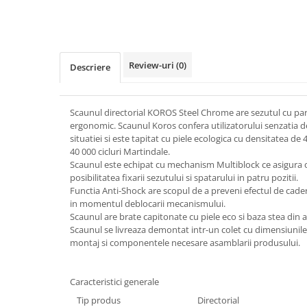
Review-uri
(0)
Descriere
Scaunul directorial KOROS Steel Chrome are sezutul cu part
ergonomic. Scaunul Koros confera utilizatorului senzatia d
situatiei si este tapitat cu piele ecologica cu densitatea de
40 000 cicluri Martindale.
Scaunul este echipat cu mechanism Multiblock ce asigura o 
posibilitatea fixarii sezutului si spatarului in patru pozitii.
Functia Anti-Shock are scopul de a preveni efectul de cade
in momentul deblocarii mecanismului.
Scaunul are brate capitonate cu piele eco si baza stea din a
Scaunul se livreaza demontat intr-un colet cu dimensiuni
montaj si componentele necesare asamblarii produsului.
Caracteristici generale
Tip produs
Directorial