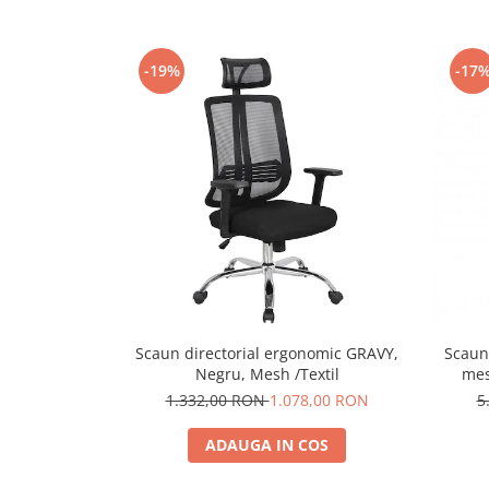
-19%
-17
Scaun directorial ergonomic GRAVY,
Scaun
Negru, Mesh /Textil
mes
l
1.332,00 RON
1.078,00 RON
5
ADAUGA IN COS