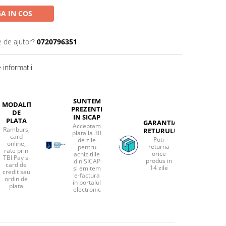
A IN COS
e de ajutor?
0720796351
informatii
SUNTEM
MODALITATI
PREZENTI
DE
IN SICAP
PLATA
GARANTIA
Acceptam
Ramburs,
RETURULUI
plata la 30
card
Poti
de zile
online,
returna
pentru
rate prin
orice
achizitiile
TBI Pay si
produs in
din SICAP
card de
14 zile
si emitem
credit sau
e-factura
ordin de
in portalul
plata
electronic