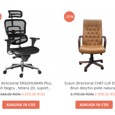
%
-21%
 directorial ERGOHUMAN Plus,
Scaun directorial CHEF LUX E
h Negru , tetiera 2D, suport
Brun deschis piele natura
ombar, brate reglabile 3D
.344,00 RON
4.439,00 RON
3.799,00 RON
2.998,00 R
ADAUGA IN COS
ADAUGA IN COS