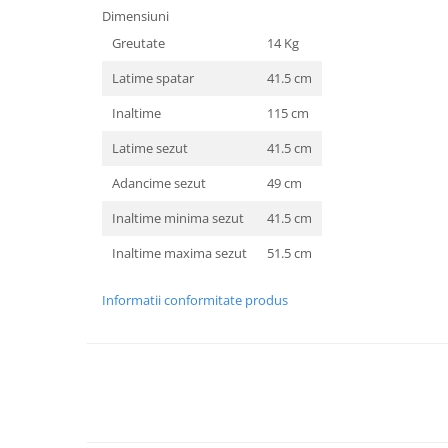
Dimensiuni
Greutate
14 Kg
Latime spatar
41.5 cm
Inaltime
115 cm
Latime sezut
41.5 cm
Adancime sezut
49 cm
Inaltime minima sezut
41.5 cm
Inaltime maxima sezut
51.5 cm
Informatii conformitate produs