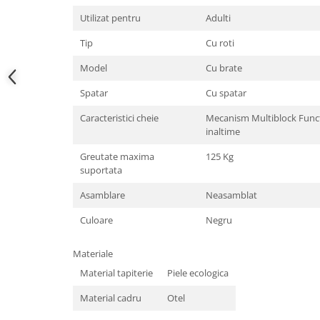
Utilizat pentru
Adulti
Tip
Cu roti
Model
Cu brate
Spatar
Cu spatar
Caracteristici cheie
Mecanism Multiblock Functi
inaltime
Greutate maxima
125 Kg
suportata
Asamblare
Neasamblat
Culoare
Negru
Materiale
Material tapiterie
Piele ecologica
Material cadru
Otel