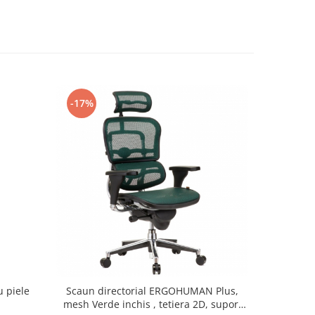
-17%
-13%
u piele
Scaun directorial ERGOHUMAN Plus,
Set 2 sca
mesh Verde inchis , tetiera 2D, suport