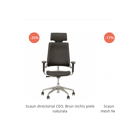
-25%
-17%
Scaun directorial CEO, Brun inchis piele
Scaun
naturala
mesh Neg