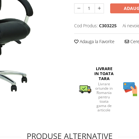
ADAUG
Cod Produs:
C303225
Ai nevoi
Adauga la Favorite
Cere 
LIVRARE
IN TOATA
TARA
Livrare
oriunde in
Romania
pentru
toata
gama de
articole
PRODUSE ALTERNATIVE