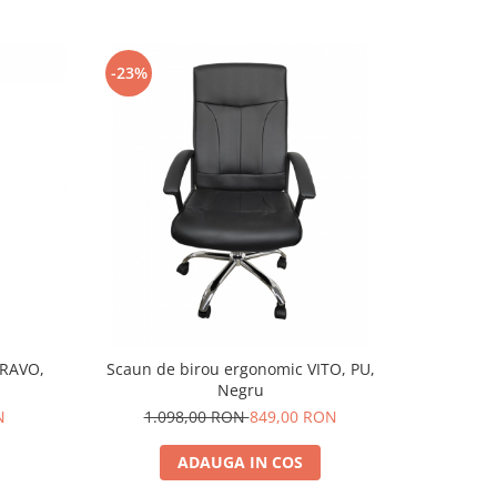
-23%
-55%
GRAVO,
Scaun de birou ergonomic VITO, PU,
Scaun de
Negru
i
N
1.098,00 RON
849,00 RON
88
ADAUGA IN COS