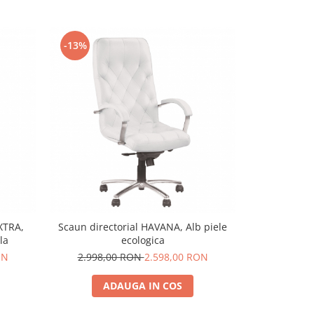
-13%
-18%
N
XTRA,
Scaun directorial HAVANA, Alb piele
Scaun dire
la
ecologica
CHROME, Bru
ON
2.998,00 RON
2.598,00 RON
3.799,
ADAUGA IN COS
A