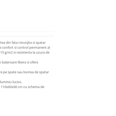
ea din fata rotunjita si spatar
e confort si control permanent al
 415 g/m2 si rezistenta la uzura de
balansare libera si ofera
re pe spate sau lovirea de spatar
luminiu lucios.
le 110x60x66 cm cu schema de