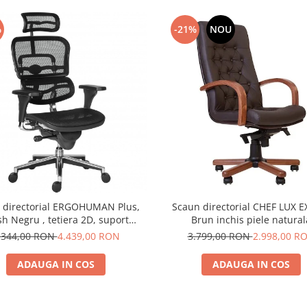
%
-21%
NOU
 directorial ERGOHUMAN Plus,
Scaun directorial CHEF LUX E
h Negru , tetiera 2D, suport
Brun inchis piele natural
ombar, brate reglabile 3D
.344,00 RON
4.439,00 RON
3.799,00 RON
2.998,00 R
ADAUGA IN COS
ADAUGA IN COS