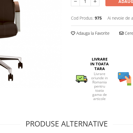
ADAUG
Cod Produs:
975
Ai nevoie de a
Adauga la Favorite
Cere 
LIVRARE
IN TOATA
TARA
Livrare
oriunde in
Romania
pentru
toata
gama de
articole
PRODUSE ALTERNATIVE