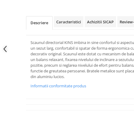
Caracteristici
Achizitii SICAP
Review
Descriere
Scaunul directorial KINS imbina in sine confortul si aspect
un sezut larg, confortabil si spatar de forma ergonomica cu 
decorativ original. Scaunul este dotat cu mecanism de bala
un balans relaxant, fixarea nivelului de inclinare a sezutulu
pozitie, precum si reglarea nivelului de efort pentru balansa
functie de greutatea persoanei. Bratele metalice sunt placa
din aluminiu lucios.
Informatii conformitate produs