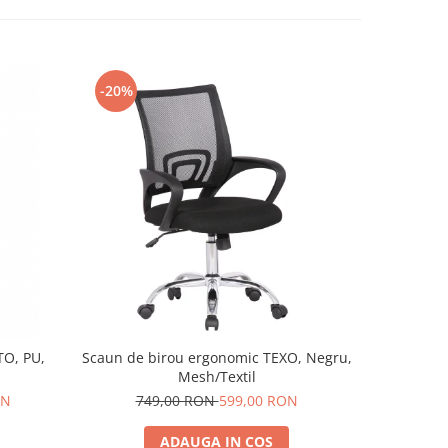
-20%
-55%
TO, PU,
Scaun de birou ergonomic TEXO, Negru,
Scaun de
Mesh/Textil
i
ON
749,00 RON
599,00 RON
88
ADAUGA IN COS