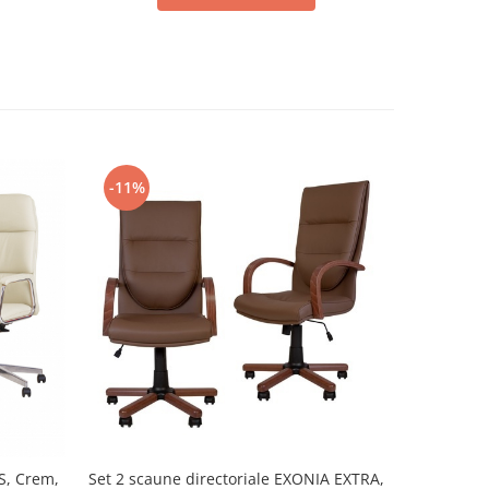
-11%
-17%
S, Crem,
Set 2 scaune directoriale EXONIA EXTRA,
Scaun di