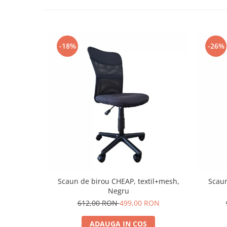
-18%
-26%
Scaun de birou CHEAP, textil+mesh,
Scaun
Negru
612,00 RON
499,00 RON
ADAUGA IN COS