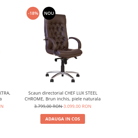
-18%
NOU
-13%
XTRA,
Scaun directorial CHEF LUX STEEL
Scaun direc
a
CHROME, Brun inchis, piele naturala
ON
3.799,00 RON
3.099,00 RON
2.998,
ADAUGA IN COS
A