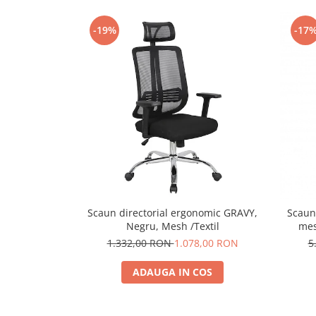
-19%
-17
Scaun directorial ergonomic GRAVY,
Scaun
Negru, Mesh /Textil
mes
l
1.332,00 RON
1.078,00 RON
5
ADAUGA IN COS