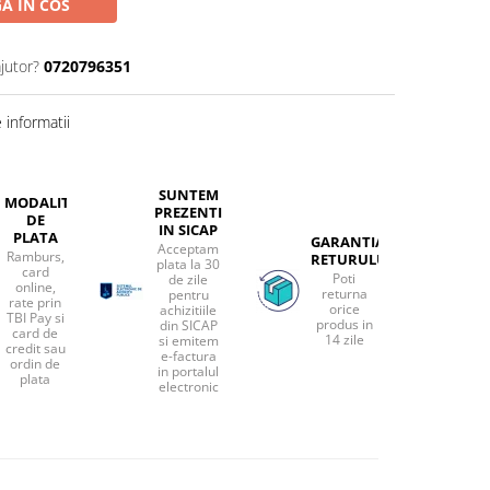
A IN COS
jutor?
0720796351
informatii
SUNTEM
MODALITATI
PREZENTI
DE
IN SICAP
PLATA
GARANTIA
Acceptam
Ramburs,
RETURULUI
plata la 30
card
Poti
de zile
online,
returna
pentru
rate prin
orice
achizitiile
TBI Pay si
produs in
din SICAP
card de
14 zile
si emitem
credit sau
e-factura
ordin de
in portalul
plata
electronic