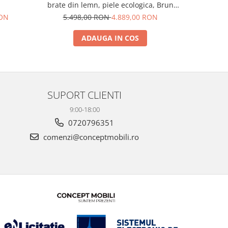
brate din lemn, piele ecologica, Brun
mesh Rosu 
inchis
RON
5.498,00 RON
4.889,00 RON
5.3
ADAUGA IN COS
SUPORT CLIENTI
9:00-18:00
0720796351
comenzi@conceptmobili.ro