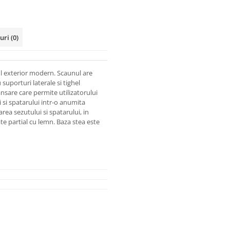
-uri
(0)
ul exterior modern. Scaunul are
suporturi laterale si tighel
nsare care permite utilizatorului
i si spatarului intr-o anumita
rea sezutului si spatarului, in
te partial cu lemn. Baza stea este