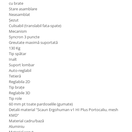
cu brate
Stare asamblare
Neasamblat
Șezut
Culisabil (translabil fata-spate)
Mecanism
Syncron 3 puncte
Greutate maximă suportată
130 Kg
Tip spătar
Inalt
Suport lombar
Auto-reglabil
Tetieră
Reglabila 2D
Tip brațe
Reglabile 3D
Tip role
60 mm pt toate pardoselile (gumate)
Detalii material "Scaun Ergohuman v1 HI Plus Portocaliu, mesh
KMD"
Material cadru/bază
Aluminiu