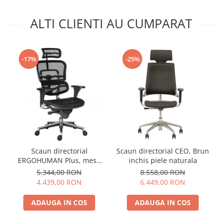
ALTI CLIENTI AU CUMPARAT
-17%
-25%
Scaun directorial
Scaun directorial CEO, Brun
ERGOHUMAN Plus, mesh
inchis piele naturala
Negru , tetiera 2D, suport
5.344,00 RON
8.558,00 RON
lombar, brate reglabile 3D
4.439,00 RON
6.449,00 RON
ADAUGA IN COS
ADAUGA IN COS