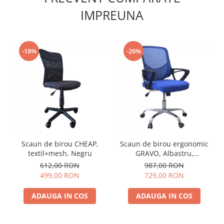
IMPREUNA
-18%
-26%
Scaun de birou CHEAP,
Scaun de birou ergonomic
textil+mesh, Negru
GRAVO, Albastru,
Mesh/Textil
612,00 RON
987,00 RON
499,00 RON
729,00 RON
ADAUGA IN COS
ADAUGA IN COS