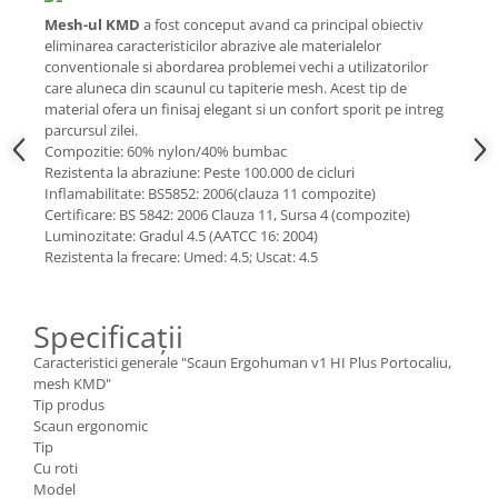
Mesh-ul KMD
a fost conceput avand ca principal obiectiv
eliminarea caracteristicilor abrazive ale materialelor
conventionale si abordarea problemei vechi a utilizatorilor
care aluneca din scaunul cu tapiterie mesh. Acest tip de
material ofera un finisaj elegant si un confort sporit pe intreg
parcursul zilei.
Compozitie: 60% nylon/40% bumbac
Rezistenta la abraziune: Peste 100.000 de cicluri
Inflamabilitate: BS5852: 2006(clauza 11 compozite)
Certificare: BS 5842: 2006 Clauza 11, Sursa 4 (compozite)
Luminozitate: Gradul 4.5 (AATCC 16: 2004)
Rezistenta la frecare: Umed: 4.5; Uscat: 4.5
Specificații
Caracteristici generale "Scaun Ergohuman v1 HI Plus Portocaliu,
mesh KMD"
Tip produs
Scaun ergonomic
Tip
Cu roti
Model