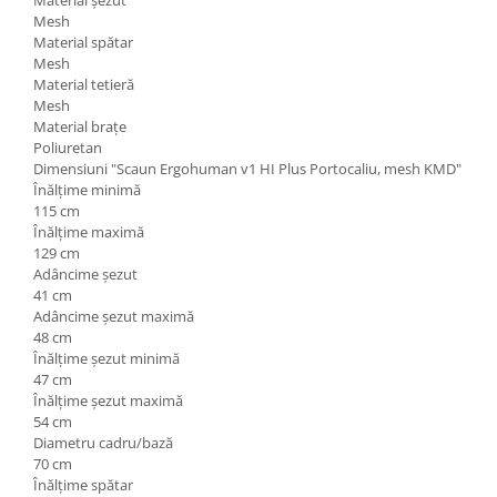
Material șezut
Mesh
Material spătar
Mesh
Material tetieră
Mesh
Material brațe
Poliuretan
Dimensiuni "Scaun Ergohuman v1 HI Plus Portocaliu, mesh KMD"
Înălțime minimă
115 cm
Înălțime maximă
129 cm
Adâncime șezut
41 cm
Adâncime șezut maximă
48 cm
Înălțime șezut minimă
47 cm
Înălțime șezut maximă
54 cm
Diametru cadru/bază
70 cm
Înălțime spătar