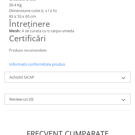
30.4 Kg
Dimensiune cutie (L x l x h)
83 x 53 x 65 cm
Întreținere
Mesh:
A se curata cu o carpa umeda
Certificări
Produse recomandate:
Informatii conformitate produs
Achizitii SICAP
Review-uri
(0)
FRECVENT CUMPARATE