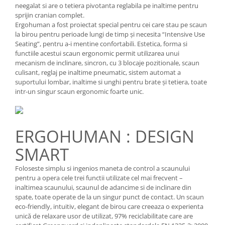
neegalat si are o tetiera pivotanta reglabila pe inaltime pentru
sprijin cranian complet.
Ergohuman a fost proiectat special pentru cei care stau pe scaun
la birou pentru perioade lungi de timp și necesita “Intensive Use
Seating”, pentru a-i mentine confortabili. Estetica, forma si
functiile acestui scaun ergonomic permit utilizarea unui
mecanism de inclinare, sincron, cu 3 blocaje pozitionale, scaun
culisant, reglaj pe inaltime pneumatic, sistem automat a
suportului lombar, inaltime si unghi pentru brate și tetiera, toate
intr-un singur scaun ergonomic foarte unic.
ERGOHUMAN : DESIGN
SMART
Foloseste simplu si ingenios maneta de control a scaunului
pentru a opera cele trei functii utilizate cel mai frecvent –
inaltimea scaunului, scaunul de adancime si de inclinare din
spate, toate operate de la un singur punct de contact. Un scaun
eco-friendly, intuitiv, elegant de birou care creeaza o experienta
unică de relaxare usor de utilizat, 97% reciclabilitate care are