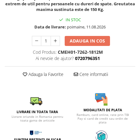
extrem de util pentru persoanele cu dureri de spate. Greutatea
maxima sustinuta este de 150 Kg.
IN STOC
Data de livrare:
poimaine, 11.08.2026
ADAUGA IN COS
Cod Produs:
CMEH01-7262-1812M
Ai nevoie de ajutor?
0720796351
Adauga la Favorite
Cere informatii
MODALITATI DE PLATA
LIVRARE IN TOATA TARA
Ramburs, card online, rate prin TBI
Livrare oriunde in Romania pentru
Pay si card de credit sau ordin de
toata gama de articole
plata
SUNTEM PREZENTI IN SICAP