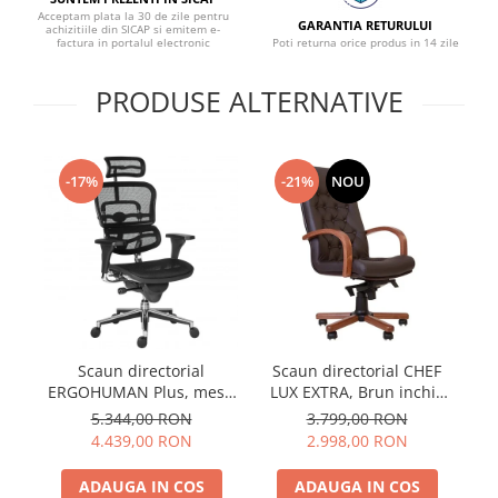
Acceptam plata la 30 de zile pentru
GARANTIA RETURULUI
achizitiile din SICAP si emitem e-
factura in portalul electronic
Poti returna orice produs in 14 zile
PRODUSE ALTERNATIVE
-17%
-21%
NOU
Scaun directorial
Scaun directorial CHEF
S
ERGOHUMAN Plus, mesh
LUX EXTRA, Brun inchis
LU
Negru , tetiera 2D, suport
piele naturala
5.344,00 RON
3.799,00 RON
lombar, brate reglabile
4.439,00 RON
2.998,00 RON
3D
ADAUGA IN COS
ADAUGA IN COS