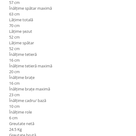
57 cm
Înălțime spătar maximă
63 cm
Lățime totală
70 cm
Lățime șezut
52 cm
Lățime spătar
52 cm
Înălțime tetieră
16 cm
Înălțime tetieră maximă
20 cm
Înălțime brațe
16 cm
Înălțime brațe maximă
23 cm
Înălțime cadru/ bază
10 cm
Înălțime role
6 cm
Greutate netă
24.5 Kg
Greutate brută