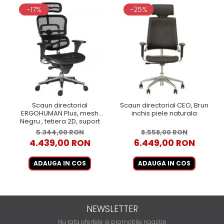
-17%
-25%
Scaun directorial
Scaun directorial CEO, Brun
ERGOHUMAN Plus, mesh
inchis piele naturala
Negru , tetiera 2D, suport
lombar, brate reglabile 3D
5.344,00 RON
8.558,00 RON
4.439,00 RON
6.449,00 RON
ADAUGA IN COS
ADAUGA IN COS
NEWSLETTER
Nu rata ofertele si promotiile noastre