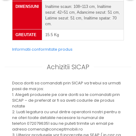
DIMENSIUNI
Inaltime scaun: 108÷113 cm, Inaltime
sezut: 42÷51 cm, Adancime sezut: 51 cm,
Latime sezut: 51 cm, Inaltime spatar: 70
cm.
GREUTATE
15.5 Kg
Informatii conformitate produs
Achizitii SICAP
Daca doriti sa comandati prin SICAP va trebui sa urmati
pasii de mai jos:
1. Alegeti produsele pe care doriti sa le comandati prin
SICAP – de preferat ar fi sa aveti codurile de produs
notate
2. Luati legatura cu unul dintre operatorii nostri pentru a
ne oferi toate detaliile necesare la numarul de
telefon 0720796351 sau ne puteti trimite un email pe
adresa comenzi@conceptmobili.ro
3. Ulterior produsele vor fi incarcate pe SEAP ( in caz ca