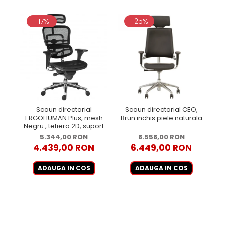
-17%
-25%
Scaun directorial
Scaun directorial CEO,
Sc
ERGOHUMAN Plus, mesh
Brun inchis piele naturala
E
Negru , tetiera 2D, suport
lombar, brate reglabile 3D
5.344,00 RON
8.558,00 RON
4.439,00 RON
6.449,00 RON
ADAUGA IN COS
ADAUGA IN COS