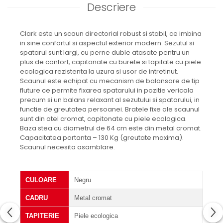
Descriere
Clark este un scaun directorial robust si stabil, ce imbina
in sine confortul si aspectul exterior modern. Sezutul si
spatarul sunt largi, cu perne duble atasate pentru un
plus de confort, capitonate cu burete si tapitate cu piele
ecologica rezistenta la uzura si usor de intretinut.
Scaunul este echipat cu mecanism de balansare de tip
fluture ce permite fixarea spatarului in pozitie vericala
precum si un balans relaxant al sezutului si spatarului, in
functie de greutatea persoanei. Bratele fixe ale scaunul
sunt din otel cromat, capitonate cu piele ecologica.
Baza stea cu diametrul de 64 cm este din metal cromat.
Capacitatea portanta – 130 Kg (greutate maxima).
Scaunul necesita asamblare.
CULOARE
Negru
CADRU
Metal cromat
TAPITERIE
Piele ecologica