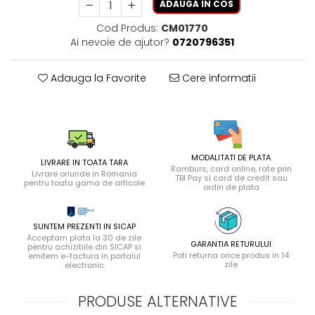
ADAUGA IN COS
Cod Produs:
CM01770
Ai nevoie de ajutor?
0720796351
Adauga la Favorite
Cere informatii
MODALITATI DE PLATA
LIVRARE IN TOATA TARA
Ramburs, card online, rate prin
Livrare oriunde in Romania
TBI Pay si card de credit sau
pentru toata gama de articole
ordin de plata
SUNTEM PREZENTI IN SICAP
Acceptam plata la 30 de zile
GARANTIA RETURULUI
pentru achizitiile din SICAP si
Poti returna orice produs in 14
emitem e-factura in portalul
zile
electronic
PRODUSE ALTERNATIVE