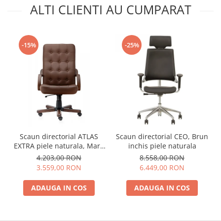
ALTI CLIENTI AU CUMPARAT
-15%
-25%
Scaun directorial ATLAS
Scaun directorial CEO, Brun
EXTRA piele naturala, Maro
inchis piele naturala
inchis
4.203,00 RON
8.558,00 RON
3.559,00 RON
6.449,00 RON
ADAUGA IN COS
ADAUGA IN COS