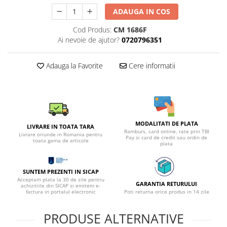
ADAUGA IN COS
Cod Produs:
CM 1686F
Ai nevoie de ajutor?
0720796351
Adauga la Favorite
Cere informatii
MODALITATI DE PLATA
LIVRARE IN TOATA TARA
Ramburs, card online, rate prin TBI
Livrare oriunde in Romania pentru
Pay si card de credit sau ordin de
toata gama de articole
plata
SUNTEM PREZENTI IN SICAP
Acceptam plata la 30 de zile pentru
GARANTIA RETURULUI
achizitiile din SICAP si emitem e-
factura in portalul electronic
Poti returna orice produs in 14 zile
PRODUSE ALTERNATIVE