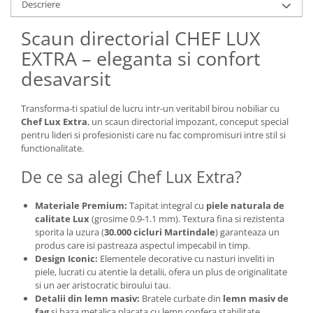
Descriere
Scaun directorial CHEF LUX
EXTRA – eleganta si confort
desavarsit
Transforma-ti spatiul de lucru intr-un veritabil birou nobiliar cu
Chef Lux Extra
, un scaun directorial impozant, conceput special
pentru lideri si profesionisti care nu fac compromisuri intre stil si
functionalitate.
De ce sa alegi Chef Lux Extra?
Materiale Premium:
Tapitat integral cu
piele naturala de
calitate Lux
(grosime 0.9-1.1 mm). Textura fina si rezistenta
sporita la uzura (
30.000 cicluri Martindale
) garanteaza un
produs care isi pastreaza aspectul impecabil in timp.
Design Iconic:
Elementele decorative cu nasturi inveliti in
piele, lucrati cu atentie la detalii, ofera un plus de originalitate
si un aer aristocratic biroului tau.
Detalii din lemn masiv:
Bratele curbate din
lemn masiv de
fag
si baza metalica placata cu lemn confera stabilitate