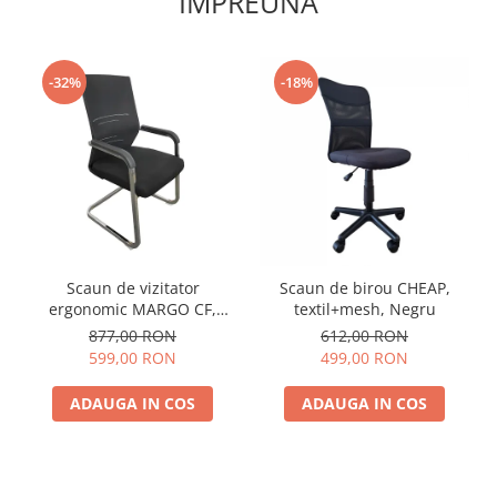
IMPREUNA
-32%
-18%
Scaun de vizitator
Scaun de birou CHEAP,
ergonomic MARGO CF,
textil+mesh, Negru
Negru. Mesh/Textil
877,00 RON
612,00 RON
599,00 RON
499,00 RON
ADAUGA IN COS
ADAUGA IN COS