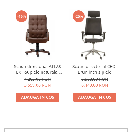
-15%
-25%
Scaun directorial ATLAS
Scaun directorial CEO,
S
EXTRA piele naturala,
Brun inchis piele
cu
Maro inchis
naturala
4.203,00 RON
8.558,00 RON
3.559,00 RON
6.449,00 RON
ADAUGA IN COS
ADAUGA IN COS