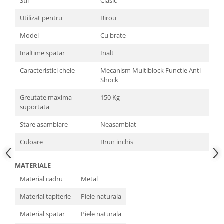
Stil
Clasic
Utilizat pentru
Birou
Model
Cu brate
Inaltime spatar
Inalt
Caracteristici cheie
Mecanism Multiblock Functie Anti-
Shock
Greutate maxima
150 Kg
suportata
Stare asamblare
Neasamblat
Culoare
Brun inchis
MATERIALE
Material cadru
Metal
Material tapiterie
Piele naturala
Material spatar
Piele naturala