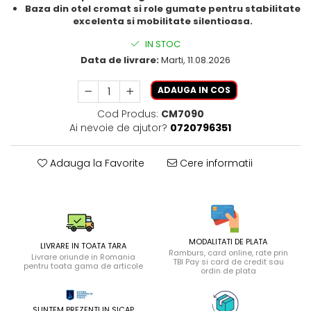
Baza din otel cromat si role gumate pentru stabilitate
excelenta si mobilitate silentioasa.
IN STOC
Data de livrare:
Marti, 11.08.2026
ADAUGA IN COS
Cod Produs:
CM7090
Ai nevoie de ajutor?
0720796351
Adauga la Favorite
Cere informatii
MODALITATI DE PLATA
LIVRARE IN TOATA TARA
Ramburs, card online, rate prin
Livrare oriunde in Romania
TBI Pay si card de credit sau
pentru toata gama de articole
ordin de plata
SUNTEM PREZENTI IN SICAP