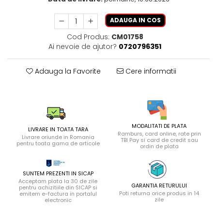
ADAUGA IN COS
Cod Produs:
CM01758
Ai nevoie de ajutor?
0720796351
Adauga la Favorite
Cere informatii
MODALITATI DE PLATA
LIVRARE IN TOATA TARA
Ramburs, card online, rate prin
Livrare oriunde in Romania
TBI Pay si card de credit sau
pentru toata gama de articole
ordin de plata
SUNTEM PREZENTI IN SICAP
Acceptam plata la 30 de zile
GARANTIA RETURULUI
pentru achizitiile din SICAP si
Poti returna orice produs in 14
emitem e-factura in portalul
zile
electronic