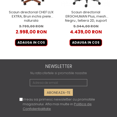
Scaun directorial CHEF LUX
Scaun directorial
EXTRA, Brun inchis piele
ERGOHUMAN Plus, mesh
naturala
Negru , tetiera 2D, suport
lombar, brate reglabile 3D
3.799,00 RON
5.344,00 RON
2.998,00 RON
4.439,00 RON
ADAUGA IN COS
ADAUGA IN COS
NEWSLETTER
Nu rata ofertele si promotiile noastre
Vreau sa primesc newsletter cu promotiile
magazinului. Afla mai multe in
Politica de
Confidentialitate