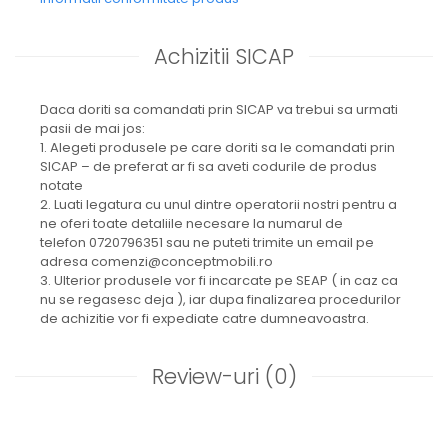
Achizitii SICAP
Daca doriti sa comandati prin SICAP va trebui sa urmati
pasii de mai jos:
1. Alegeti produsele pe care doriti sa le comandati prin
SICAP – de preferat ar fi sa aveti codurile de produs
notate
2. Luati legatura cu unul dintre operatorii nostri pentru a
ne oferi toate detaliile necesare la numarul de
telefon 0720796351 sau ne puteti trimite un email pe
adresa comenzi@conceptmobili.ro
3. Ulterior produsele vor fi incarcate pe SEAP ( in caz ca
nu se regasesc deja ), iar dupa finalizarea procedurilor
de achizitie vor fi expediate catre dumneavoastra.
Review-uri
(0)