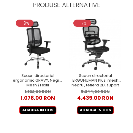
PRODUSE ALTERNATIVE
-19%
-17%
Scaun directorial
Scaun directorial
ergonomic GRAVY, Negru,
ERGOHUMAN Plus, mesh
Br
Mesh /Textil
Negru , tetiera 2D, suport
lombar, brate reglabile 3D
1.332,00 RON
5.344,00 RON
1.078,00 RON
4.439,00 RON
ADAUGA IN COS
ADAUGA IN COS