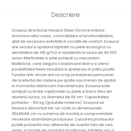
Descriere
Scaunul directorial Havana Steel Chrome imbina
armonios stilul clasic, comoditatea si functionalitatea,
atat de necesare activitatii in conditii de confort. Scaunul
are sezutul si spatarul tapitate cu piele ecologica cu
densitatea de 415 g/m2 si rezistenta la uzura de 40 000
cicluri Martindale si este echipat cu mecanism
Multiblock, care asigura o balansare libera si ofera
posibilitatea fixarii sezutului si spatarului in patru pozitii.
Functia anti-shock are ca scop prevenirea persoanei
de la efectul de cadere pe spate sau lovirea de spatar
in momentul deblocarii mecanismului. Scaunul este
echipat cu brate capitonate cu piele si baza stea din
aluminiu lucios, cu diametul de 66 cm. Capacitatea
portanta – 150 kg (greutate maxima). Scaunul se
livreaza demontat intr-un colet cu dimensiunile
110x45x66 cm cu schema de montaj si componentele
necesare asamblarii produsului. Culoarea produsului
poate prezenta mici diferente de nuanta fata de cea
reala, in functie de rezolutia monitorului, tabletei sau a