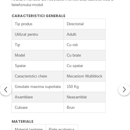
telefonului mobil.
CARACTERISTICI GENERALE
Tip produs
Directorial
Utilizat pentru
Adulti
Tip
Cu roti
Model
Cu brate
Spatar
Cu spatar
Caracteristici cheie
Mecanism Multiblock
Greutate maxima suportata
150 Kg
Asamblare
Neasamblat
Culoare
Brun
MATERIALE
Material tapiterie
Piele ecologica