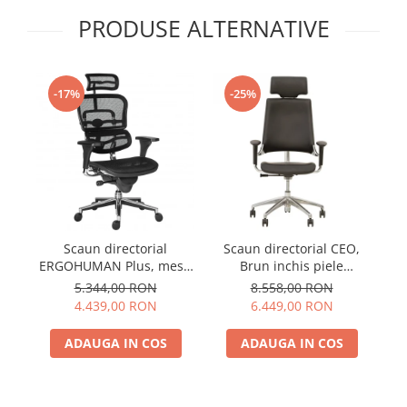
PRODUSE ALTERNATIVE
-17%
-25%
Scaun directorial
Scaun directorial CEO,
S
ERGOHUMAN Plus, mesh
Brun inchis piele
L
Negru , tetiera 2D, suport
naturala
5.344,00 RON
8.558,00 RON
lombar, brate reglabile
4.439,00 RON
6.449,00 RON
3D
ADAUGA IN COS
ADAUGA IN COS