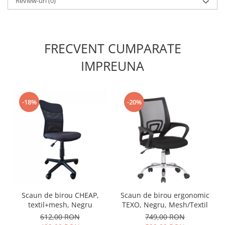
Review-uri
(0)
FRECVENT CUMPARATE
IMPREUNA
-18%
-20%
Scaun de birou CHEAP,
Scaun de birou ergonomic
textil+mesh, Negru
TEXO, Negru, Mesh/Textil
612,00 RON
749,00 RON