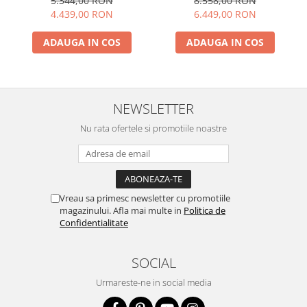
5.344,00 RON
8.558,00 RON
lombar, brate reglabile 3D
4.439,00 RON
6.449,00 RON
ADAUGA IN COS
ADAUGA IN COS
NEWSLETTER
Nu rata ofertele si promotiile noastre
Vreau sa primesc newsletter cu promotiile
magazinului. Afla mai multe in
Politica de
Confidentialitate
SOCIAL
Urmareste-ne in social media