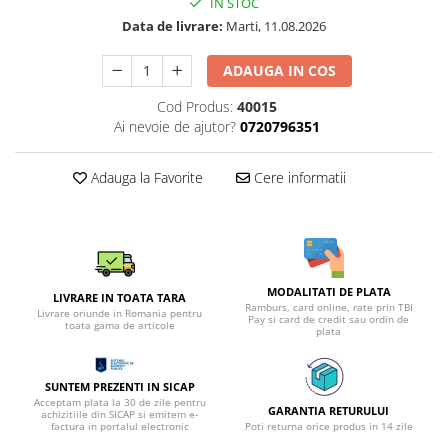
IN STOC
Data de livrare:
Marti, 11.08.2026
ADAUGA IN COS
Cod Produs:
40015
Ai nevoie de ajutor?
0720796351
Adauga la Favorite
Cere informatii
MODALITATI DE PLATA
LIVRARE IN TOATA TARA
Ramburs, card online, rate prin TBI
Livrare oriunde in Romania pentru
Pay si card de credit sau ordin de
toata gama de articole
plata
SUNTEM PREZENTI IN SICAP
Acceptam plata la 30 de zile pentru
GARANTIA RETURULUI
achizitiile din SICAP si emitem e-
factura in portalul electronic
Poti returna orice produs in 14 zile