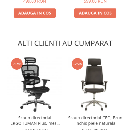
499,00 RON
599,00 RON
ADAUGA IN COS
ADAUGA IN COS
ALTI CLIENTI AU CUMPARAT
-17%
-25%
Scaun directorial
Scaun directorial CEO, Brun
ERGOHUMAN Plus, mesh
inchis piele naturala
Negru , tetiera 2D, suport