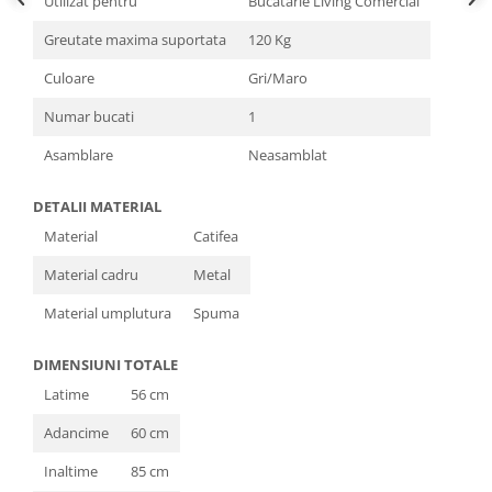
Utilizat pentru
Bucatarie Living Comercial
Greutate maxima suportata
120 Kg
Culoare
Gri/Maro
Numar bucati
1
Asamblare
Neasamblat
DETALII MATERIAL
Material
Catifea
Material cadru
Metal
Material umplutura
Spuma
DIMENSIUNI TOTALE
Latime
56 cm
Adancime
60 cm
Inaltime
85 cm