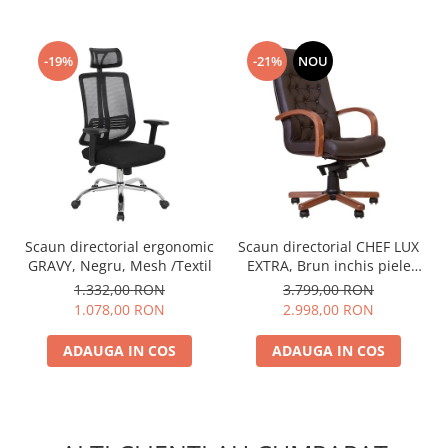
-19%
-21%
NOU
Scaun directorial ergonomic
Scaun directorial CHEF LUX
GRAVY, Negru, Mesh /Textil
EXTRA, Brun inchis piele
naturala
1.332,00 RON
3.799,00 RON
1.078,00 RON
2.998,00 RON
ADAUGA IN COS
ADAUGA IN COS