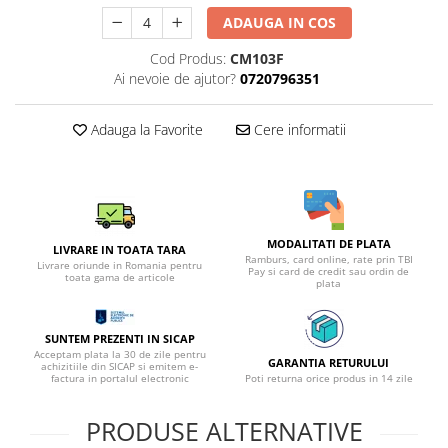
ADAUGA IN COS
Cod Produs:
CM103F
Ai nevoie de ajutor?
0720796351
Adauga la Favorite
Cere informatii
MODALITATI DE PLATA
LIVRARE IN TOATA TARA
Ramburs, card online, rate prin TBI
Livrare oriunde in Romania pentru
Pay si card de credit sau ordin de
toata gama de articole
plata
SUNTEM PREZENTI IN SICAP
Acceptam plata la 30 de zile pentru
GARANTIA RETURULUI
achizitiile din SICAP si emitem e-
factura in portalul electronic
Poti returna orice produs in 14 zile
PRODUSE ALTERNATIVE