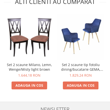
ALTI CLIENTI AU CUMPARAT
Set 2 scaune Milano, Lemn,
Set 2 scaune tip fotoliu
Wenge/Misty light brown
dining/bucatarie GEMA,
Catifea, Albastru
1.644,18 RON
1.829,24 RON
ADAUGA IN COS
ADAUGA IN COS
NEWSLETTER