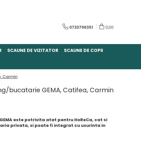
0720796351
0,00
R
SCAUNE DE VIZITATOR
SCAUNE DE COPII
a, Carmin
ning/bucatarie GEMA, Catifea, Carmin
u GEMA este potrivita atat pentru HoReCa, cat si
ia privata, si poate fi integrat cu usurinta in