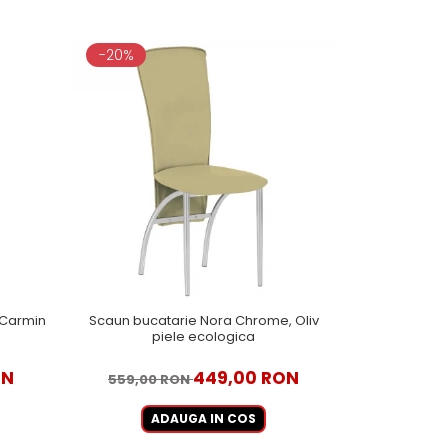
-20%
 Carmin
Scaun bucatarie Nora Chrome, Oliv
Set 2 tabure
piele ecologica
ON
449,00 RON
559,00 RON
ADAUGA IN COS
A