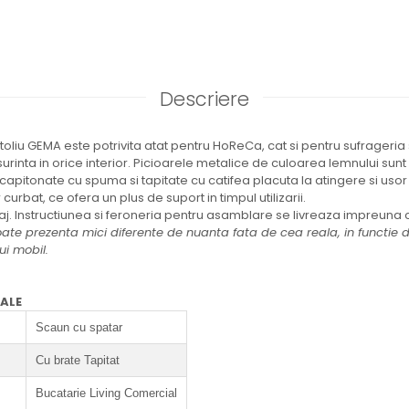
Descriere
otoliu GEMA este potrivita atat pentru HoReCa, cat si pentru sufrageria
surinta in orice interior. Picioarele metalice de culoarea lemnului sunt s
 capitonate cu spuma si tapitate cu catifea placuta la atingere si usor 
urbat, ce ofera un plus de suport in timpul utilizarii.
j. Instructiunea si feroneria pentru asamblare se livreaza impreuna 
te prezenta mici diferente de nuanta fata de cea reala, in functie de
ui mobil.
RALE
Scaun cu spatar
Cu brate Tapitat
Bucatarie Living Comercial