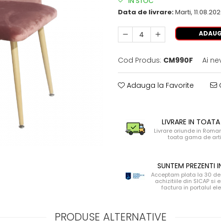
IN STOC
Data de livrare:
Marti, 11.08.20
ADAUG
Cod Produs:
CM990F
Ai ne
Adauga la Favorite
C
LIVRARE IN TOATA
Livrare oriunde in Roma
toata gama de art
SUNTEM PREZENTI I
Acceptam plata la 30 de 
achizitiile din SICAP si
factura in portalul el
PRODUSE ALTERNATIVE