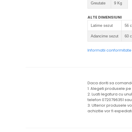
Greutate
9 Kg
ALTE DIMENSIUNI
Latime sezut
56 
Adancime sezut
60 
Informatii conformitat
Daca doriti sa comandat
1. Alegeti produsele pe
2. Luati legatura cu unu
telefon 0720796351 sau
3. Ulterior produsele v
achizitie vor fi expedi