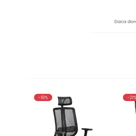
Daca dore
-19%
-21