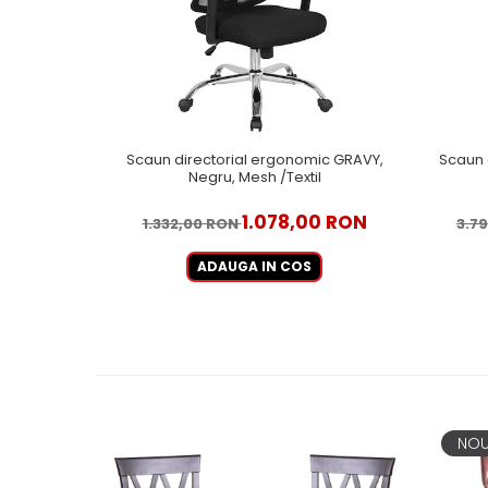
Scaun directorial ergonomic GRAVY,
Scaun 
Negru, Mesh /Textil
1.078,00 RON
1.332,00 RON
3.7
ADAUGA IN COS
NO