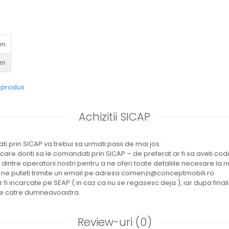
cm
cm
e produs
Achizitii SICAP
i prin SICAP va trebui sa urmati pasii de mai jos:
 care doriti sa le comandati prin SICAP – de preferat ar fi sa aveti co
l dintre operatorii nostri pentru a ne oferi toate detaliile necesare la
 ne puteti trimite un email pe adresa comenzi@conceptmobili.ro
or fi incarcate pe SEAP ( in caz ca nu se regasesc deja ), iar dupa fina
ate catre dumneavoastra.
Review-uri
(0)