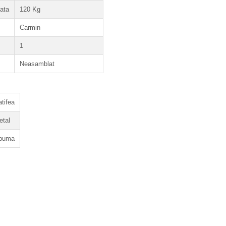
ata
120 Kg
Carmin
1
Neasamblat
tifea
etal
puma