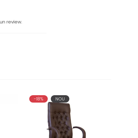
un review.
-18%
NOU
-13%