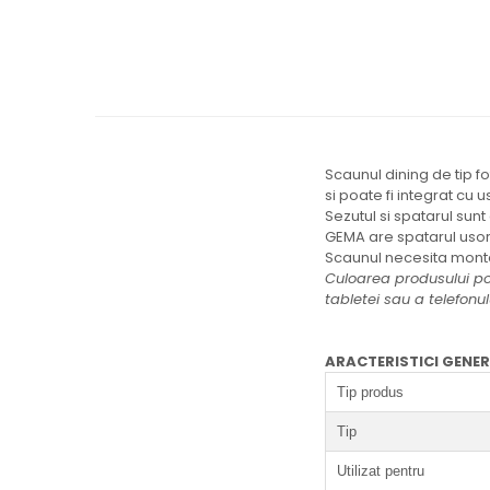
Scaunul dining de tip f
si poate fi integrat cu u
Sezutul si spatarul sunt
GEMA are spatarul usor c
Scaunul necesita monta
Culoarea produsului poa
tabletei sau a telefonul
ARACTERISTICI GENE
Tip produs
Tip
Utilizat pentru