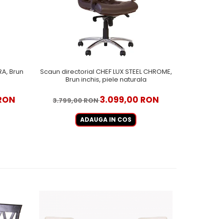
RA, Brun
Scaun directorial CHEF LUX STEEL CHROME,
Scaun di
Brun inchis, piele naturala
 RON
3.099,00 RON
3.799,00 RON
2.998
ADAUGA IN COS