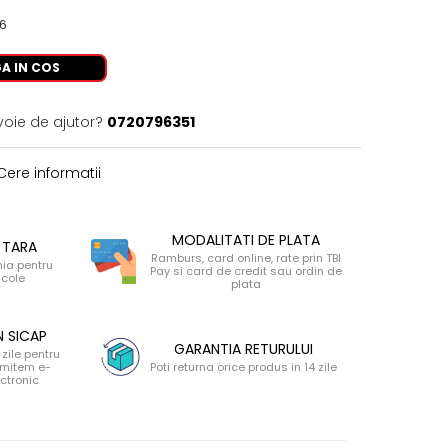
26
A IN COS
voie de ajutor?
0720796351
ere informatii
MODALITATI DE PLATA
 TARA
Ramburs, card online, rate prin TBI
nia pentru
Pay si card de credit sau ordin de
icole
plata
N SICAP
GARANTIA RETURULUI
zile pentru
 emitem e-
Poti returna orice produs in 14 zile
ectronic