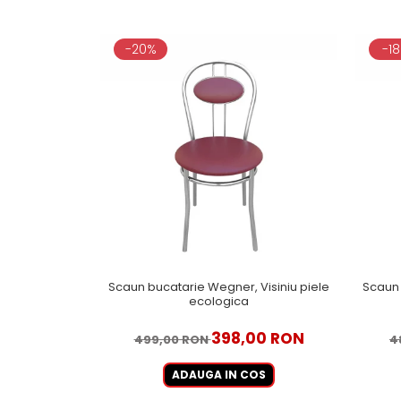
-20%
-1
Scaun bucatarie Wegner, Visiniu piele
Scaun 
ecologica
398,00 RON
499,00 RON
4
ADAUGA IN COS