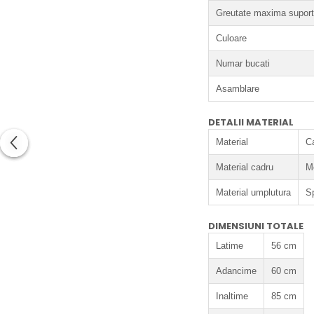
Greutate maxima suport
Culoare
Numar bucati
Asamblare
DETALII MATERIAL
Material
Ca
Material cadru
M
Material umplutura
S
DIMENSIUNI TOTALE
Latime
56 cm
Adancime
60 cm
Inaltime
85 cm