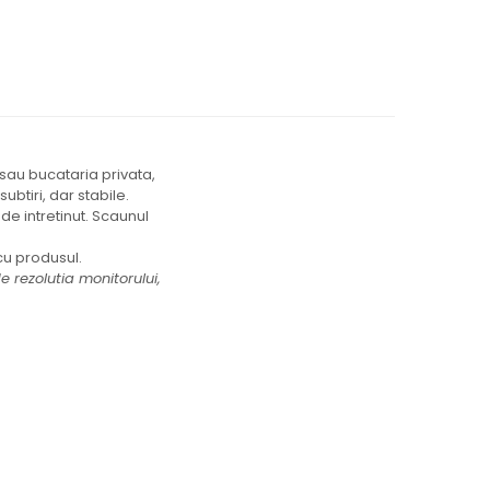
 sau bucataria privata,
ubtiri, dar stabile.
de intretinut. Scaunul
cu produsul.
 rezolutia monitorului,