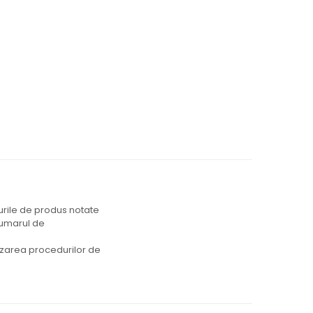
durile de produs notate
 numarul de
lizarea procedurilor de