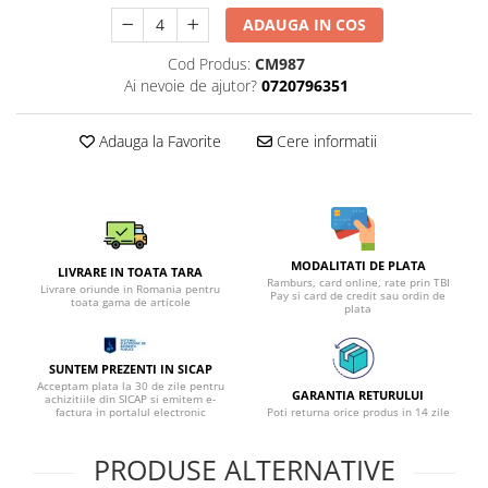
ADAUGA IN COS
Cod Produs:
CM987
Ai nevoie de ajutor?
0720796351
Adauga la Favorite
Cere informatii
MODALITATI DE PLATA
LIVRARE IN TOATA TARA
Ramburs, card online, rate prin TBI
Livrare oriunde in Romania pentru
Pay si card de credit sau ordin de
toata gama de articole
plata
SUNTEM PREZENTI IN SICAP
Acceptam plata la 30 de zile pentru
GARANTIA RETURULUI
achizitiile din SICAP si emitem e-
factura in portalul electronic
Poti returna orice produs in 14 zile
PRODUSE ALTERNATIVE