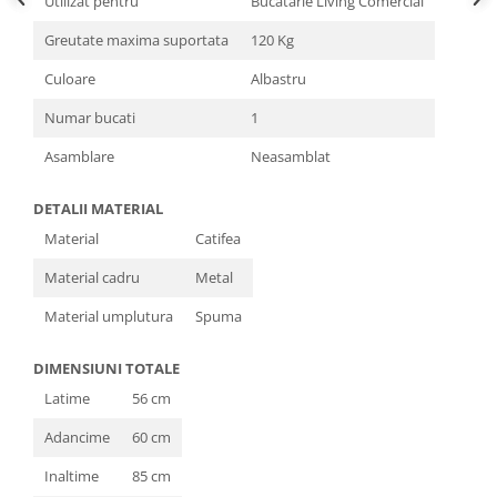
Utilizat pentru
Bucatarie Living Comercial
Greutate maxima suportata
120 Kg
Culoare
Albastru
Numar bucati
1
Asamblare
Neasamblat
DETALII MATERIAL
Material
Catifea
Material cadru
Metal
Material umplutura
Spuma
DIMENSIUNI TOTALE
Latime
56 cm
Adancime
60 cm
Inaltime
85 cm