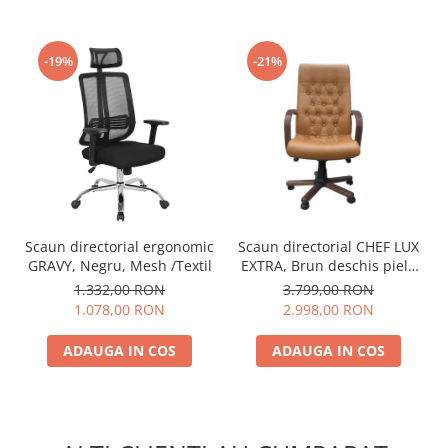
-19%
-21%
Scaun directorial ergonomic
Scaun directorial CHEF LUX
GRAVY, Negru, Mesh /Textil
EXTRA, Brun deschis piele
naturala
1.332,00 RON
3.799,00 RON
1.078,00 RON
2.998,00 RON
ADAUGA IN COS
ADAUGA IN COS