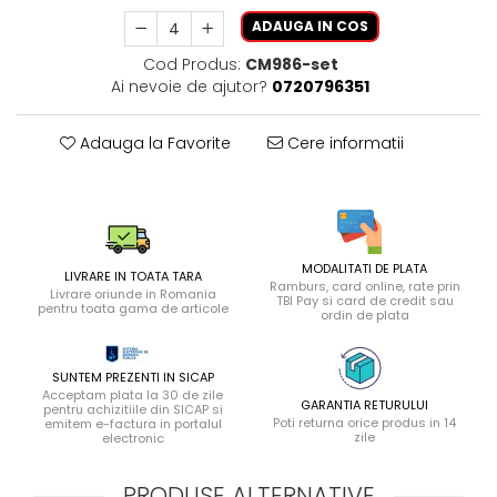
ADAUGA IN COS
Cod Produs:
CM986-set
Ai nevoie de ajutor?
0720796351
Adauga la Favorite
Cere informatii
MODALITATI DE PLATA
LIVRARE IN TOATA TARA
Ramburs, card online, rate prin
Livrare oriunde in Romania
TBI Pay si card de credit sau
pentru toata gama de articole
ordin de plata
SUNTEM PREZENTI IN SICAP
Acceptam plata la 30 de zile
GARANTIA RETURULUI
pentru achizitiile din SICAP si
Poti returna orice produs in 14
emitem e-factura in portalul
zile
electronic
PRODUSE ALTERNATIVE