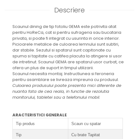
Descriere
Scaunul dining de tip fotoliu GEMA este potrivita atat
pentru HoReCa, cat si pentru sufrageria sau bucataria
privata, si poate fi integrat cu usurinta in orice interior.
Picioarele metalice de culoarea lemnului sunt subtiri,
dar stabile. Sezutul si spatarul sunt capitonate cu
spuma si tapitate cu catifea placuta la atingere si usor
de intretinut. Scaunul GEMA are spatarul usor curbat, ce
ofera un plus de suport in timpul utilizarii.
Scaunul necesita montaj. Instructiunea si feroneria
pentru asamblare se livreaza impreuna cu produsul.
Culoarea produsului poate prezenta mici diferente de
nuanta fata de cea reala, in functie de rezolutia
monitorului, tabletei sau a telefonului mobil.
ARACTERISTICI GENERALE
Tip produs
Scaun cu spatar
Tip
Cu brate Tapitat