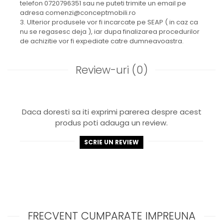
telefon 0720796351 sau ne puteti trimite un email pe
adresa comenzi@conceptmobili.ro
3. Ulterior produsele vor fi incarcate pe SEAP ( in caz ca
nu se regasesc deja ), iar dupa finalizarea procedurilor
de achizitie vor fi expediate catre dumneavoastra.
Review-uri
(0)
Daca doresti sa iti exprimi parerea despre acest
produs poti adauga un review.
SCRIE UN REVIEW
FRECVENT CUMPARATE IMPREUNA