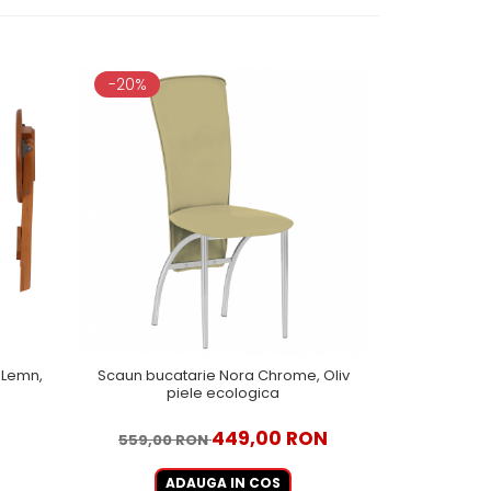
-20%
-18%
, Lemn,
Scaun bucatarie Nora Chrome, Oliv
Scaun buc
piele ecologica
Albastru 
449,00 RON
559,00 RON
489,00
ADAUGA IN COS
A