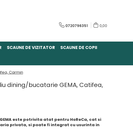
0720796351
0,00
R
SCAUNE DE VIZITATOR
SCAUNE DE COPII
ifea, Carmin
liu dining/bucatarie GEMA, Catifea,
u GEMA este potrivita atat pentru HoReCa, cat si
ia privata, si poate fi integrat cu usurinta in