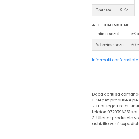
Greutate
9 Kg
ALTE DIMENSIUNI
Latime sezut
56 
Adancime sezut
60 
Informatii conformitat
Daca doriti sa comandat
1. Alegeti produsele pe
2. Luati legatura cu unu
telefon 0720796351 sau
3. Ulterior produsele v
achizitie vor fi expedi