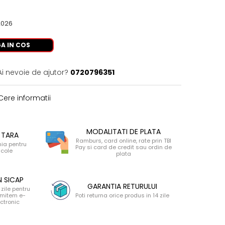
2026
A IN COS
Ai nevoie de ajutor?
0720796351
ere informatii
MODALITATI DE PLATA
 TARA
Ramburs, card online, rate prin TBI
nia pentru
Pay si card de credit sau ordin de
icole
plata
N SICAP
GARANTIA RETURULUI
zile pentru
 emitem e-
Poti returna orice produs in 14 zile
ectronic