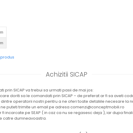
cm
cm
e produs
Achizitii SICAP
i prin SICAP va trebui sa urmati pasii de mai jos:
 care doriti sa le comandati prin SICAP – de preferat ar fi sa aveti co
l dintre operatorii nostri pentru a ne oferi toate detaliile necesare la
 ne puteti trimite un email pe adresa comenzi@conceptmobili.ro
or fi incarcate pe SEAP ( in caz ca nu se regasesc deja ), iar dupa fina
ate catre dumneavoastra.