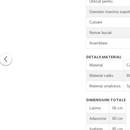
Utilizat pentru
Greutate maxima suport
Culoare
Numar bucati
Asamblare
DETALII MATERIAL
Material
Ca
Material cadru
M
Material umplutura
S
DIMENSIUNI TOTALE
Latime
56 cm
Adancime
60 cm
Inaltime
85 cm