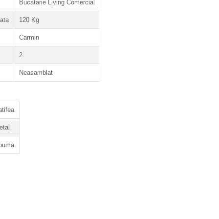
Bucatarie Living Comercial
ata
120 Kg
Carmin
2
Neasamblat
tifea
etal
puma