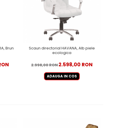
RA, Brun
Scaun directorial HAVANA, Alb piele
Scaun dire
ecologica
Bru
 RON
2.598,00 RON
2.998,00 RON
3.799
ADAUGA IN COS