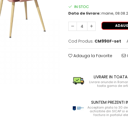
IN STOC
Data de livrare:
maine, 08.08.
ADAUG
Cod Produs:
CM990F-set
Adauga la Favorite
C
LIVRARE IN TOATA
Livrare oriunde in Roma
toata gama de art
SUNTEM PREZENTI I
Acceptam plata la 30 de 
achizitiile din SICAP si
factura in portalul el