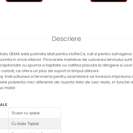
Descriere
otoliu GEMA este potrivita atat pentru HoReCa, cat si pentru sufrageria
surinta in orice interior. Picioarele metalice de culoarea lemnului sunt s
 capitonate cu spuma si tapitate cu catifea placuta la atingere si usor 
urbat, ce ofera un plus de suport in timpul utilizarii.
j. Instructiunea si feroneria pentru asamblare se livreaza impreuna 
te prezenta mici diferente de nuanta fata de cea reala, in functie de
ui mobil.
RALE
Scaun cu spatar
Cu brate Tapitat