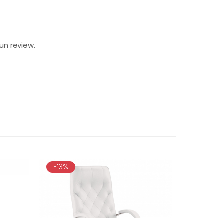
un review.
-13%
-18%