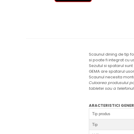
Scaunul dining de tip f
si poate fi integrat cu u
Sezutul si spatarul sunt
GEMA are spatarul usor c
Scaunul necesita monta
Culoarea produsului poa
tabletei sau a telefonul
ARACTERISTICI GENE
Tip produs
Tip