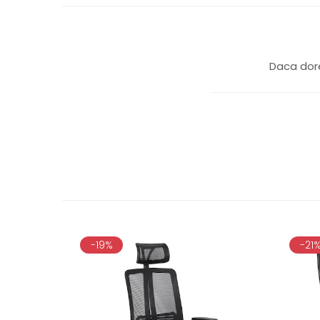
Daca dore
-19%
-21