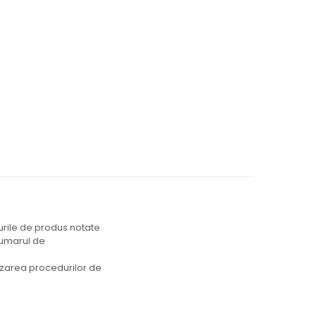
durile de produs notate
 numarul de
lizarea procedurilor de