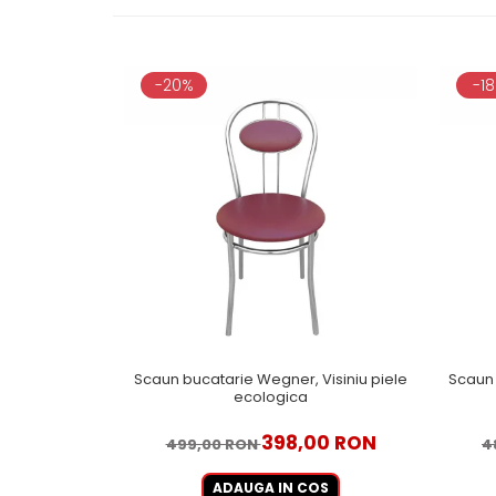
-20%
-1
Scaun bucatarie Wegner, Visiniu piele
Scaun 
ecologica
398,00 RON
499,00 RON
4
ADAUGA IN COS