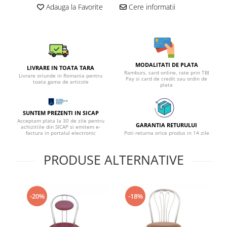
Adauga la Favorite
Cere informatii
MODALITATI DE PLATA
LIVRARE IN TOATA TARA
Ramburs, card online, rate prin TBI
Livrare oriunde in Romania pentru
Pay si card de credit sau ordin de
toata gama de articole
plata
SUNTEM PREZENTI IN SICAP
Acceptam plata la 30 de zile pentru
GARANTIA RETURULUI
achizitiile din SICAP si emitem e-
factura in portalul electronic
Poti returna orice produs in 14 zile
PRODUSE ALTERNATIVE
-20%
-18%