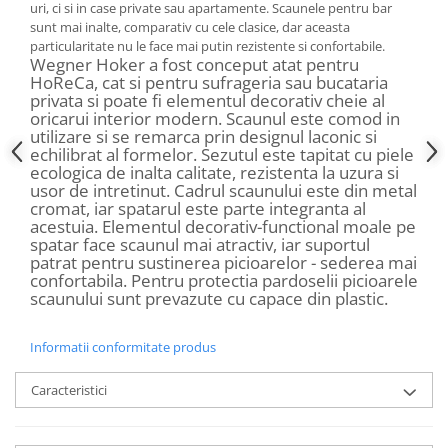
uri, ci si in case private sau apartamente. Scaunele pentru bar
sunt mai inalte, comparativ cu cele clasice, dar aceasta
particularitate nu le face mai putin rezistente si confortabile.
Wegner Hoker a fost conceput atat pentru
HoReCa, cat si pentru sufrageria sau bucataria
privata si poate fi elementul decorativ cheie al
oricarui interior modern. Scaunul este comod in
utilizare si se remarca prin designul laconic si
echilibrat al formelor. Sezutul este tapitat cu piele
ecologica de inalta calitate, rezistenta la uzura si
usor de intretinut. Cadrul scaunului este din metal
cromat, iar spatarul este parte integranta al
acestuia. Elementul decorativ-functional moale pe
spatar face scaunul mai atractiv, iar suportul
patrat pentru sustinerea picioarelor - sederea mai
confortabila. Pentru protectia pardoselii picioarele
scaunului sunt prevazute cu capace din plastic.
Informatii conformitate produs
Caracteristici