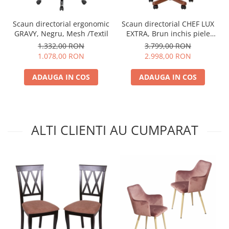
Scaun directorial ergonomic
Scaun directorial CHEF LUX
GRAVY, Negru, Mesh /Textil
EXTRA, Brun inchis piele
naturala
1.332,00 RON
3.799,00 RON
1.078,00 RON
2.998,00 RON
ADAUGA IN COS
ADAUGA IN COS
ALTI CLIENTI AU CUMPARAT