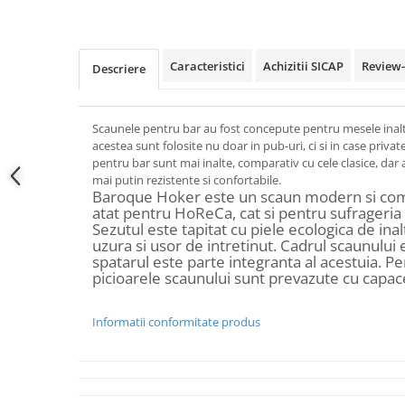
Caracteristici
Achizitii SICAP
Review
Descriere
Scaunele pentru bar au fost concepute pentru mesele inal
acestea sunt folosite nu doar in pub-uri, ci si in case priv
pentru bar sunt mai inalte, comparativ cu cele clasice, dar a
mai putin rezistente si confortabile.
Baroque Hoker este un scaun modern si como
atat pentru HoReCa, cat si pentru sufrageria 
Sezutul este tapitat cu piele ecologica de inalt
uzura si usor de intretinut. Cadrul scaunului 
spatarul este parte integranta al acestuia. Pe
picioarele scaunului sunt prevazute cu capace
Informatii conformitate produs