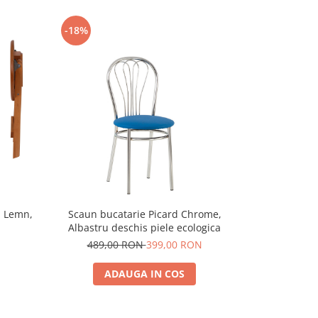
-18%
-20%
L, Lemn,
Scaun bucatarie Picard Chrome,
Scaun buca
Albastru deschis piele ecologica
p
489,00 RON
399,00 RON
559,
ADAUGA IN COS
A