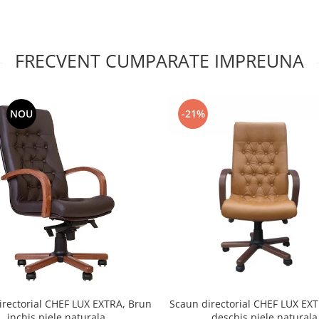
FRECVENT CUMPARATE IMPREUNA
NOU
-21%
irectorial CHEF LUX EXTRA, Brun
Scaun directorial CHEF LUX EX
inchis piele naturala
deschis piele naturala