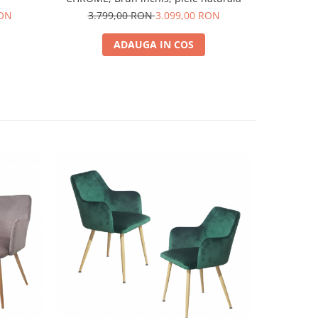
RON
3.799,00 RON
3.099,00 RON
2.9
ADAUGA IN COS