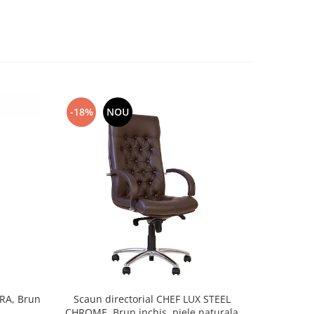
-18%
NOU
-13%
TRA, Brun
Scaun directorial CHEF LUX STEEL
Scaun di
CHROME, Brun inchis, piele naturala