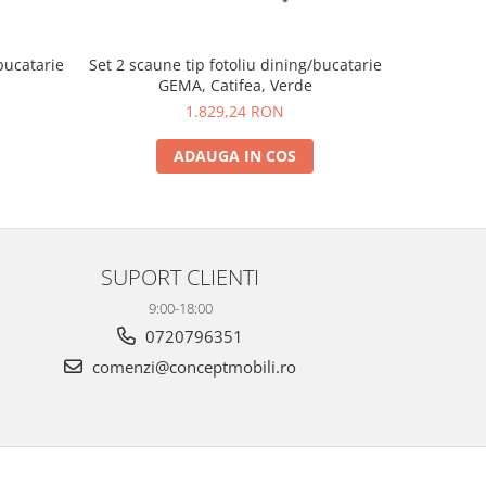
bucatarie
Set 2 scaune tip fotoliu dining/bucatarie
Set 2 sca
GEMA, Catifea, Verde
1.829,24 RON
ADAUGA IN COS
SUPORT CLIENTI
9:00-18:00
0720796351
comenzi@conceptmobili.ro