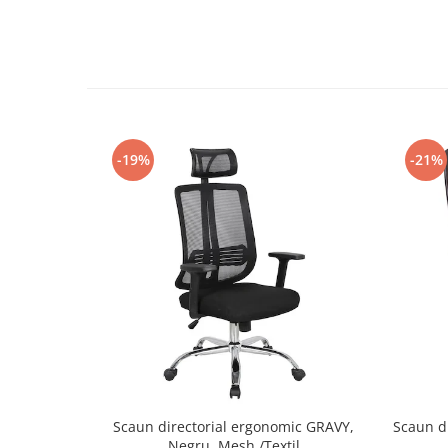
-19%
-21%
Scaun directorial ergonomic GRAVY,
Scaun d
Negru, Mesh /Textil