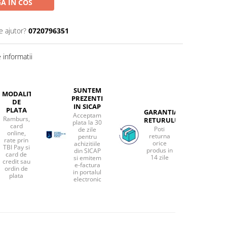
A IN COS
e ajutor?
0720796351
informatii
SUNTEM
MODALITATI
PREZENTI
DE
IN SICAP
PLATA
GARANTIA
Acceptam
Ramburs,
RETURULUI
plata la 30
card
Poti
de zile
online,
returna
pentru
rate prin
orice
achizitiile
TBI Pay si
produs in
din SICAP
card de
14 zile
si emitem
credit sau
e-factura
ordin de
in portalul
plata
electronic