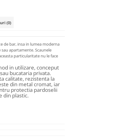
-uri
(0)
te de bar, insa in lumea moderna
ate sau apartamente. Scaunele
ceasta particularitate nu le face
d in utilizare, conceput
sau bucataria privata.
a calitate, rezistenta la
este din metal cromat, iar
ntru protectia pardoselii
 din plastic.