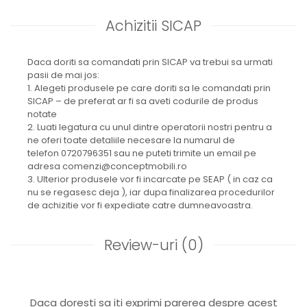
Achizitii SICAP
Daca doriti sa comandati prin SICAP va trebui sa urmati
pasii de mai jos:
1. Alegeti produsele pe care doriti sa le comandati prin
SICAP – de preferat ar fi sa aveti codurile de produs
notate
2. Luati legatura cu unul dintre operatorii nostri pentru a
ne oferi toate detaliile necesare la numarul de
telefon 0720796351 sau ne puteti trimite un email pe
adresa comenzi@conceptmobili.ro
3. Ulterior produsele vor fi incarcate pe SEAP ( in caz ca
nu se regasesc deja ), iar dupa finalizarea procedurilor
de achizitie vor fi expediate catre dumneavoastra.
Review-uri
(0)
Daca doresti sa iti exprimi parerea despre acest