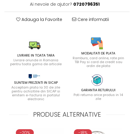
Ai nevoie de ajutor?
0720796351
Adauga la Favorite
Cere informatii
MODALITATI DE PLATA
LIVRARE IN TOATA TARA
Ramburs, card online, rate prin
Livrare oriunde in Romania
TBI Pay si card de credit sau
pentru toata gama de articole
ordin de plata
SUNTEM PREZENTI IN SICAP
Acceptam plata la 30 de zile
GARANTIA RETURULUI
pentru achizitiile din SICAP si
Poti returna orice produs in 14
emitem e-factura in portalul
zile
electronic
PRODUSE ALTERNATIVE
-20%
-18%