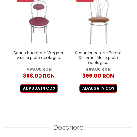
Scaun bucatarie Wegner,
Scaun bucatarie Picard
S
Visiniu piele ecologica
Chrome, Maro piele
Ch
ecologica
499,00 RON
489,00 RON
398,00 RON
399,00 RON
ADAUGA IN COS
ADAUGA IN COS
Descriere