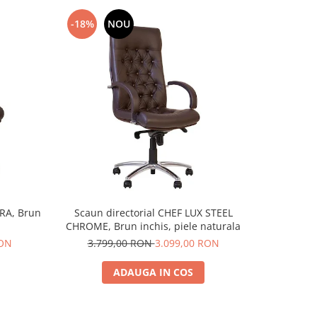
-18%
NOU
-13%
TRA, Brun
Scaun directorial CHEF LUX STEEL
Scaun di
CHROME, Brun inchis, piele naturala
RON
3.799,00 RON
3.099,00 RON
2.9
ADAUGA IN COS