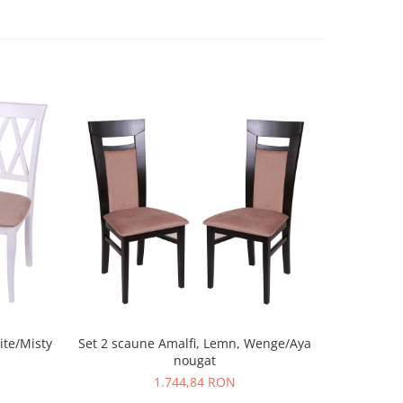
ite/Misty
Set 2 scaune Amalfi, Lemn, Wenge/Aya
Set 2 scaun
nougat
G
1.744,84 RON