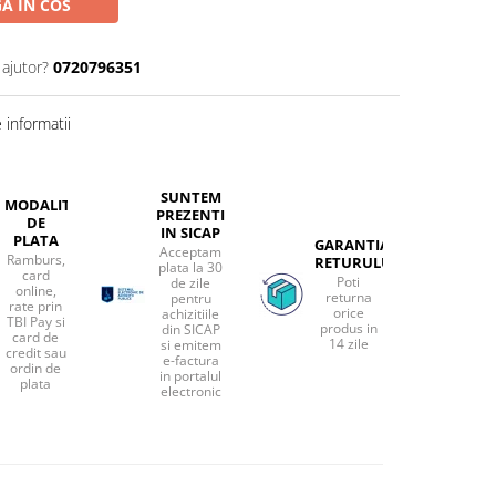
A IN COS
 ajutor?
0720796351
informatii
SUNTEM
MODALITATI
PREZENTI
DE
IN SICAP
PLATA
GARANTIA
Acceptam
Ramburs,
RETURULUI
plata la 30
card
Poti
de zile
online,
returna
pentru
rate prin
orice
achizitiile
TBI Pay si
produs in
din SICAP
card de
14 zile
si emitem
credit sau
e-factura
ordin de
in portalul
plata
electronic