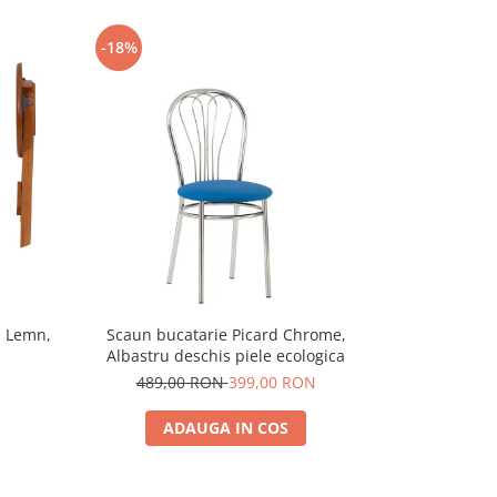
-18%
-20%
L, Lemn,
Scaun bucatarie Picard Chrome,
Scaun bucata
Albastru deschis piele ecologica
p
489,00 RON
399,00 RON
559,
ADAUGA IN COS
A