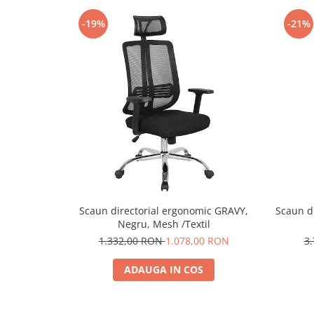
-19%
-21%
Scaun directorial ergonomic GRAVY,
Scaun d
Negru, Mesh /Textil
1.332,00 RON
1.078,00 RON
3
ADAUGA IN COS