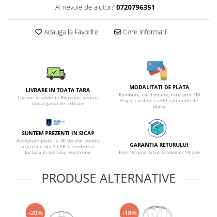
Ai nevoie de ajutor?
0720796351
Adauga la Favorite
Cere informatii
MODALITATI DE PLATA
LIVRARE IN TOATA TARA
Ramburs, card online, rate prin TBI
Livrare oriunde in Romania pentru
Pay si card de credit sau ordin de
toata gama de articole
plata
SUNTEM PREZENTI IN SICAP
Acceptam plata la 30 de zile pentru
GARANTIA RETURULUI
achizitiile din SICAP si emitem e-
factura in portalul electronic
Poti returna orice produs in 14 zile
PRODUSE ALTERNATIVE
-20%
-18%