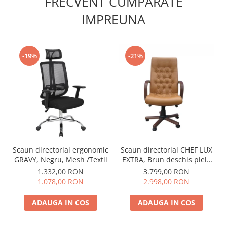
FRECVENT CUMPARATE
IMPREUNA
-19%
-21%
Scaun directorial ergonomic
Scaun directorial CHEF LUX
GRAVY, Negru, Mesh /Textil
EXTRA, Brun deschis piele
naturala
1.332,00 RON
3.799,00 RON
1.078,00 RON
2.998,00 RON
ADAUGA IN COS
ADAUGA IN COS