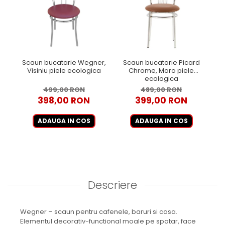
Scaun bucatarie Wegner,
Scaun bucatarie Picard
S
Visiniu piele ecologica
Chrome, Maro piele
Ch
ecologica
499,00 RON
489,00 RON
398,00 RON
399,00 RON
ADAUGA IN COS
ADAUGA IN COS
Descriere
Wegner – scaun pentru cafenele, baruri si casa.
Elementul decorativ-functional moale pe spatar, face