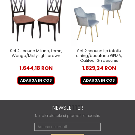
Set 2 scaune Milano, Lemn,
Set 2 scaune tip fotoliu
Wenge/Misty light brown
dining/bucatarie GEMA,
Catifea, Gri deschis
1.644,18 RON
1.829,24 RON
ADAUGA IN COS
ADAUGA IN COS
NEWSLETTER
Nu rata ofertele si promotiile noastre