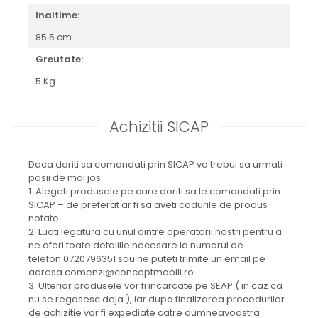
Inaltime:
85.5 cm
Greutate:
5 Kg
Achizitii SICAP
Daca doriti sa comandati prin SICAP va trebui sa urmati
pasii de mai jos:
1. Alegeti produsele pe care doriti sa le comandati prin
SICAP – de preferat ar fi sa aveti codurile de produs
notate
2. Luati legatura cu unul dintre operatorii nostri pentru a
ne oferi toate detaliile necesare la numarul de
telefon 0720796351 sau ne puteti trimite un email pe
adresa comenzi@conceptmobili.ro
3. Ulterior produsele vor fi incarcate pe SEAP ( in caz ca
nu se regasesc deja ), iar dupa finalizarea procedurilor
de achizitie vor fi expediate catre dumneavoastra.