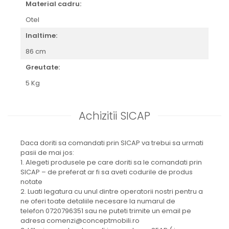
Material cadru:
Otel
Inaltime:
86 cm
Greutate:
5 Kg
Achizitii SICAP
Daca doriti sa comandati prin SICAP va trebui sa urmati
pasii de mai jos:
1. Alegeti produsele pe care doriti sa le comandati prin
SICAP – de preferat ar fi sa aveti codurile de produs
notate
2. Luati legatura cu unul dintre operatorii nostri pentru a
ne oferi toate detaliile necesare la numarul de
telefon 0720796351 sau ne puteti trimite un email pe
adresa comenzi@conceptmobili.ro