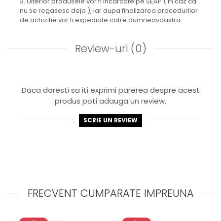
3. Ulterior produsele vor fi incarcate pe SEAP ( in caz ca
nu se regasesc deja ), iar dupa finalizarea procedurilor
de achizitie vor fi expediate catre dumneavoastra.
Review-uri
(0)
Daca doresti sa iti exprimi parerea despre acest
produs poti adauga un review.
SCRIE UN REVIEW
FRECVENT CUMPARATE IMPREUNA