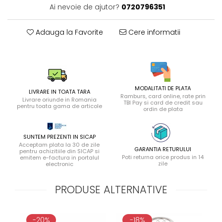
Ai nevoie de ajutor?
0720796351
Adauga la Favorite
Cere informatii
MODALITATI DE PLATA
LIVRARE IN TOATA TARA
Ramburs, card online, rate prin
Livrare oriunde in Romania
TBI Pay si card de credit sau
pentru toata gama de articole
ordin de plata
SUNTEM PREZENTI IN SICAP
Acceptam plata la 30 de zile
GARANTIA RETURULUI
pentru achizitiile din SICAP si
Poti returna orice produs in 14
emitem e-factura in portalul
zile
electronic
PRODUSE ALTERNATIVE
-20%
-18%