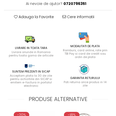
Ai nevoie de ajutor?
0720796351
Adauga la Favorite
Cere informatii
MODALITATI DE PLATA
LIVRARE IN TOATA TARA
Ramburs, card online, rate prin
Livrare oriunde in Romania
TBI Pay si card de credit sau
pentru toata gama de articole
ordin de plata
SUNTEM PREZENTI IN SICAP
Acceptam plata la 30 de zile
GARANTIA RETURULUI
pentru achizitiile din SICAP si
Poti returna orice produs in 14
emitem e-factura in portalul
zile
electronic
PRODUSE ALTERNATIVE
-20%
-18%