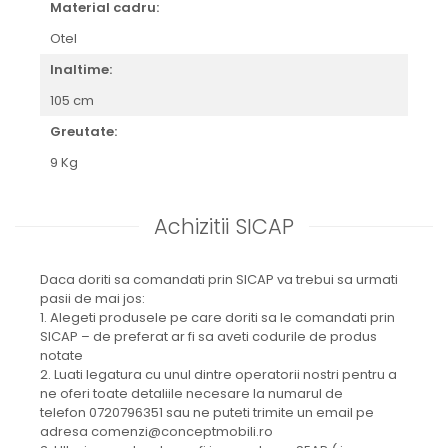
Material cadru:
Otel
Inaltime:
105 cm
Greutate:
9 Kg
Achizitii SICAP
Daca doriti sa comandati prin SICAP va trebui sa urmati
pasii de mai jos:
1. Alegeti produsele pe care doriti sa le comandati prin
SICAP – de preferat ar fi sa aveti codurile de produs
notate
2. Luati legatura cu unul dintre operatorii nostri pentru a
ne oferi toate detaliile necesare la numarul de
telefon 0720796351 sau ne puteti trimite un email pe
adresa comenzi@conceptmobili.ro