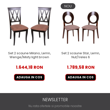
NOU
Set 2 scaune Milano, Lemn,
Set 2 scaune Star, Lemn,
Wenge/Misty light brown
Nut/Veles 6
1.644,18 RON
1.789,58 RON
ADAUGA IN COS
ADAUGA IN COS
NEWSLETTER
Nu rata ofertele si promotiile noastre