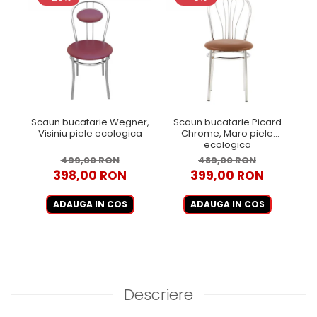
Scaun bucatarie Wegner,
Scaun bucatarie Picard
S
Visiniu piele ecologica
Chrome, Maro piele
Ch
ecologica
499,00 RON
489,00 RON
398,00 RON
399,00 RON
ADAUGA IN COS
ADAUGA IN COS
Descriere