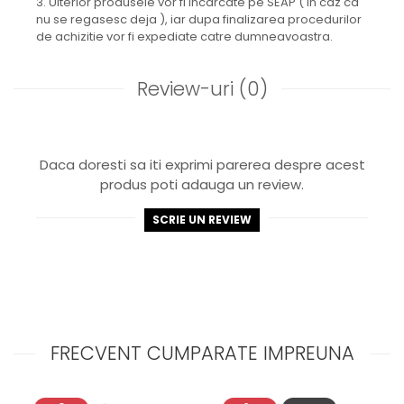
3. Ulterior produsele vor fi incarcate pe SEAP ( in caz ca
nu se regasesc deja ), iar dupa finalizarea procedurilor
de achizitie vor fi expediate catre dumneavoastra.
Review-uri
(0)
Daca doresti sa iti exprimi parerea despre acest
produs poti adauga un review.
SCRIE UN REVIEW
FRECVENT CUMPARATE IMPREUNA