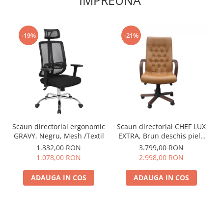
IMPREUNA
-19%
-21%
Scaun directorial ergonomic
Scaun directorial CHEF LUX
GRAVY, Negru, Mesh /Textil
EXTRA, Brun deschis piele
naturala
1.332,00 RON
3.799,00 RON
1.078,00 RON
2.998,00 RON
ADAUGA IN COS
ADAUGA IN COS