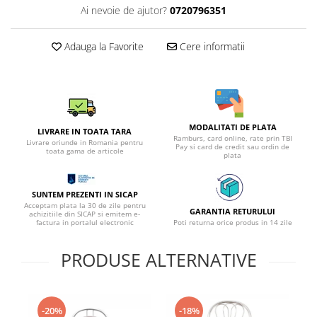
Ai nevoie de ajutor?
0720796351
Adauga la Favorite
Cere informatii
MODALITATI DE PLATA
LIVRARE IN TOATA TARA
Ramburs, card online, rate prin TBI
Livrare oriunde in Romania pentru
Pay si card de credit sau ordin de
toata gama de articole
plata
SUNTEM PREZENTI IN SICAP
Acceptam plata la 30 de zile pentru
GARANTIA RETURULUI
achizitiile din SICAP si emitem e-
factura in portalul electronic
Poti returna orice produs in 14 zile
PRODUSE ALTERNATIVE
-20%
-18%