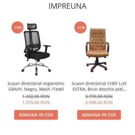
IMPREUNA
-19%
-21%
Scaun directorial ergonomic
Scaun directorial CHEF LUX
GRAVY, Negru, Mesh /Textil
EXTRA, Brun deschis piele
naturala
1.332,00 RON
3.799,00 RON
1.078,00 RON
2.998,00 RON
ADAUGA IN COS
ADAUGA IN COS