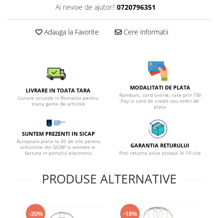
Ai nevoie de ajutor?
0720796351
Adauga la Favorite
Cere informatii
MODALITATI DE PLATA
LIVRARE IN TOATA TARA
Ramburs, card online, rate prin TBI
Livrare oriunde in Romania pentru
Pay si card de credit sau ordin de
toata gama de articole
plata
SUNTEM PREZENTI IN SICAP
Acceptam plata la 30 de zile pentru
GARANTIA RETURULUI
achizitiile din SICAP si emitem e-
factura in portalul electronic
Poti returna orice produs in 14 zile
PRODUSE ALTERNATIVE
-20%
-18%