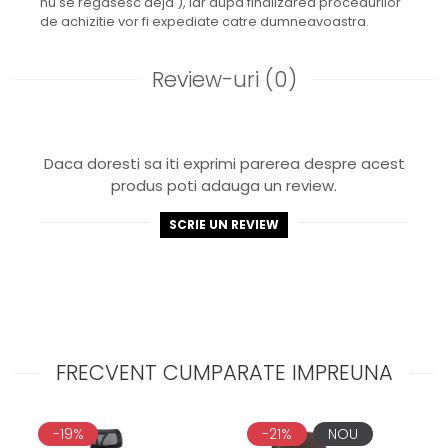
nu se regasesc deja ), iar dupa finalizarea procedurilor
de achizitie vor fi expediate catre dumneavoastra.
Review-uri
(0)
Daca doresti sa iti exprimi parerea despre acest
produs poti adauga un review.
SCRIE UN REVIEW
FRECVENT CUMPARATE IMPREUNA
-19%
-21%
NOU