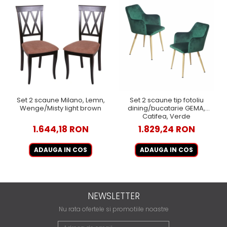
Set 2 scaune Milano, Lemn,
Set 2 scaune tip fotoliu
Wenge/Misty light brown
dining/bucatarie GEMA,
Catifea, Verde
1.644,18 RON
1.829,24 RON
ADAUGA IN COS
ADAUGA IN COS
NEWSLETTER
Nu rata ofertele si promotiile noastre