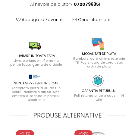
Ai nevoie de ajutor?
0720796351
Adauga la Favorite
Cere informatii
MODALITATI DE PLATA
LIVRARE IN TOATA TARA
Ramburs, card online, rate prin
Livrare oriunde in Romania
TBI Pay si card de credit sau
pentru toata gama de articole
ordin de plata
SUNTEM PREZENTI IN SICAP
Acceptam plata la 30 de zile
GARANTIA RETURULUI
pentru achizitiile din SICAP si
Poti returna orice produs in 14
emitem e-factura in portalul
zile
electronic
PRODUSE ALTERNATIVE
-20%
-18%