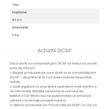
Otel
Inaltime:
93 cm
Greutate:
6 Kg
Achizitii SICAP
Daca doriti sa comandati prin SICAP va trebui sa urmati
pasii de mai jos:
1. Alegeti produsele pe care doriti sa le comandati prin
SICAP – de preferat ar fi sa aveti codurile de produs
notate
2. Luati legatura cu unul dintre operatorii nostri pentru a
ne oferi toate detaliile necesare la numarul de
telefon 0720796351 sau ne puteti trimite un email pe
adresa comenzi@conceptmobili.ro
3. Ulterior produsele vor fi incarcate pe SEAP ( in caz ca