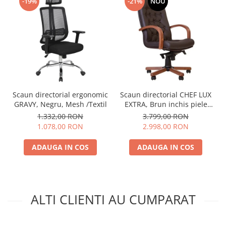
-19%
-21%
NOU
Scaun directorial ergonomic
Scaun directorial CHEF LUX
GRAVY, Negru, Mesh /Textil
EXTRA, Brun inchis piele
naturala
1.332,00 RON
3.799,00 RON
1.078,00 RON
2.998,00 RON
ADAUGA IN COS
ADAUGA IN COS
ALTI CLIENTI AU CUMPARAT