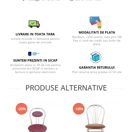
MODALITATI DE PLATA
LIVRARE IN TOATA TARA
Ramburs, card online, rate prin TBI
Livrare oriunde in Romania pentru
Pay si card de credit sau ordin de
toata gama de articole
plata
SUNTEM PREZENTI IN SICAP
Acceptam plata la 30 de zile pentru
GARANTIA RETURULUI
achizitiile din SICAP si emitem e-
factura in portalul electronic
Poti returna orice produs in 14 zile
PRODUSE ALTERNATIVE
-20%
-18%