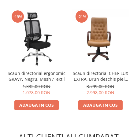
-19%
-21%
Scaun directorial ergonomic
Scaun directorial CHEF LUX
GRAVY, Negru, Mesh /Textil
EXTRA, Brun deschis piele
naturala
1.332,00 RON
3.799,00 RON
1.078,00 RON
2.998,00 RON
ADAUGA IN COS
ADAUGA IN COS
ALTI CLIENTI AU CUMPARAT