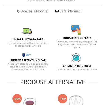
Adauga la Favorite
Cere informatii
MODALITATI DE PLATA
LIVRARE IN TOATA TARA
Ramburs, card online, rate prin TBI
Livrare oriunde in Romania pentru
Pay si card de credit sau ordin de
toata gama de articole
plata
SUNTEM PREZENTI IN SICAP
Acceptam plata la 30 de zile pentru
GARANTIA RETURULUI
achizitiile din SICAP si emitem e-
factura in portalul electronic
Poti returna orice produs in 14 zile
PRODUSE ALTERNATIVE
-20%
-18%