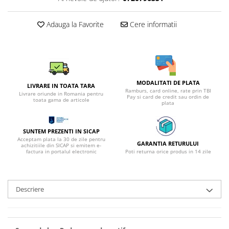
Adauga la Favorite
Cere informatii
MODALITATI DE PLATA
LIVRARE IN TOATA TARA
Ramburs, card online, rate prin TBI
Livrare oriunde in Romania pentru
Pay si card de credit sau ordin de
toata gama de articole
plata
SUNTEM PREZENTI IN SICAP
Acceptam plata la 30 de zile pentru
GARANTIA RETURULUI
achizitiile din SICAP si emitem e-
factura in portalul electronic
Poti returna orice produs in 14 zile
Descriere