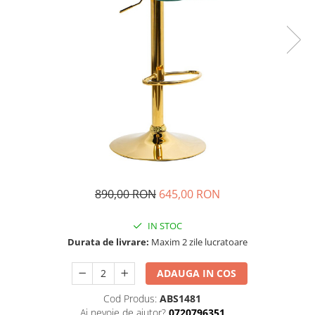
890,00 RON
645,00 RON
IN STOC
Durata de livrare:
Maxim 2 zile lucratoare
ADAUGA IN COS
Cod Produs:
ABS1481
Ai nevoie de ajutor?
0720796351