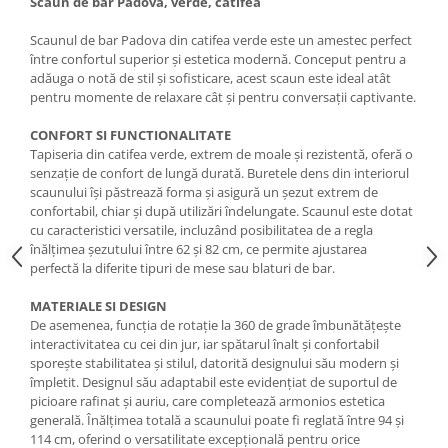
Scaun de bar Padova, verde, catifea
Scaunul de bar Padova din catifea verde este un amestec perfect
între confortul superior și estetica modernă. Conceput pentru a
adăuga o notă de stil și sofisticare, acest scaun este ideal atât
pentru momente de relaxare cât și pentru conversații captivante.
CONFORT SI FUNCTIONALITATE
Tapiseria din catifea verde, extrem de moale și rezistentă, oferă o
senzație de confort de lungă durată. Buretele dens din interiorul
scaunului își păstrează forma și asigură un șezut extrem de
confortabil, chiar și după utilizări îndelungate. Scaunul este dotat
cu caracteristici versatile, incluzând posibilitatea de a regla
înălțimea șezutului între 62 și 82 cm, ce permite ajustarea
perfectă la diferite tipuri de mese sau blaturi de bar.
MATERIALE SI DESIGN
De asemenea, funcția de rotație la 360 de grade îmbunătățește
interactivitatea cu cei din jur, iar spătarul înalt și confortabil
sporește stabilitatea și stilul, datorită designului său modern și
împletit. Designul său adaptabil este evidențiat de suportul de
picioare rafinat și auriu, care completează armonios estetica
generală. Înălțimea totală a scaunului poate fi reglată între 94 și
114 cm, oferind o versatilitate excepțională pentru orice