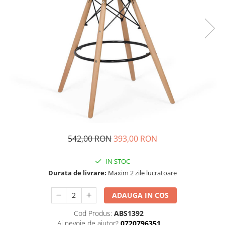
542,00 RON
393,00 RON
IN STOC
Durata de livrare:
Maxim 2 zile lucratoare
ADAUGA IN COS
Cod Produs:
ABS1392
Ai nevoie de ajutor?
0720796351