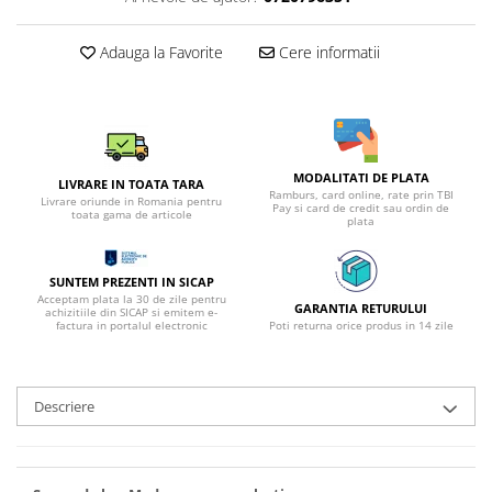
Adauga la Favorite
Cere informatii
MODALITATI DE PLATA
LIVRARE IN TOATA TARA
Ramburs, card online, rate prin TBI
Livrare oriunde in Romania pentru
Pay si card de credit sau ordin de
toata gama de articole
plata
SUNTEM PREZENTI IN SICAP
Acceptam plata la 30 de zile pentru
GARANTIA RETURULUI
achizitiile din SICAP si emitem e-
factura in portalul electronic
Poti returna orice produs in 14 zile
Descriere