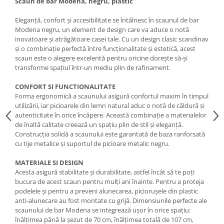
Scaun de bar Modena, negru, plastic
Eleganță, confort și accesibilitate se întâlnesc în scaunul de bar
Modena negru, un element de design care va aduce o notă
inovatoare și atrăgătoare casei tale. Cu un design clasic scandinav
și o combinație perfectă între funcționalitate și estetică, acest
scaun este o alegere excelentă pentru oricine dorește să-și
transforme spațiul într-un mediu plin de rafinament.
CONFORT SI FUNCTIONALITATE
Forma ergonomică a scaunului asigură confortul maxim în timpul
utilizării, iar picioarele din lemn natural aduc o notă de căldură și
autenticitate în orice încăpere. Această combinație a materialelor
de înaltă calitate creează un spațiu plin de stil și eleganță.
Construcția solidă a scaunului este garantată de baza ranforsată
cu tije metalice și suportul de picioare metalic negru.
MATERIALE SI DESIGN
Acesta asigură stabilitate și durabilitate, astfel încât să te poți
bucura de acest scaun pentru mulți ani înainte. Pentru a proteja
podelele și pentru a preveni alunecarea, piciorușele din plastic
anti-alunecare au fost montate cu grijă. Dimensiunile perfecte ale
scaunului de bar Modena se integrează ușor în orice spațiu:
înălțimea până la șezut de 70 cm, înălțimea totală de 107 cm,